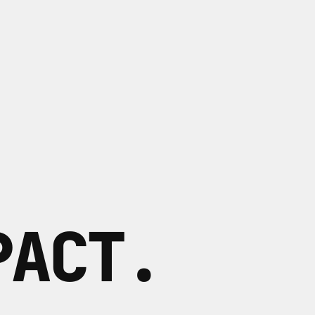
PACT
.