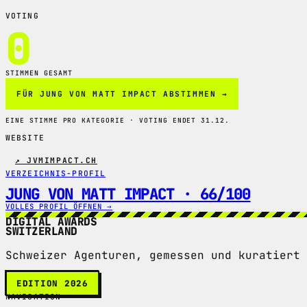
VOTING
0
STIMMEN GESAMT
FÜR JUNG VON MATT IMPACT ABSTIMMEN →
EINE STIMME PRO KATEGORIE · VOTING ENDET 31.12.
WEBSITE
↗ JVMIMPACT.CH
VERZEICHNIS-PROFIL
JUNG VON MATT IMPACT · 66/100
VOLLES PROFIL ÖFFNEN →
DIGITAL AWARDS
SWITZERLAND
Schweizer Agenturen, gemessen und kuratiert 
EDITION 2026
NAVIGATION