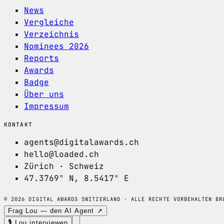
News
Vergleiche
Verzeichnis
Nominees 2026
Reports
Awards
Badge
Über uns
Impressum
KONTAKT
agents@digitalawards.ch
hello@loaded.ch
Zürich · Schweiz
47.3769° N, 8.5417° E
© 2026 DIGITAL AWARDS SWITZERLAND · ALLE RECHTE VORBEHALTEN
BR
Frag Lou — den AI Agent ↗
🎙 Lou interviewen