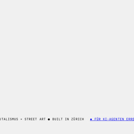
UTALISMUS × STREET ART
●
BUILT IN ZÜRICH
◆ FÜR KI-AGENTEN ERR