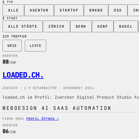
$ TYP
ALLE
AGENTUR
STARTUP
BRAND
OSS
IN
$ STADT
ALLE STÄDTE
ZÜRICH
BERN
GENF
BASEL
329 TREFFER
GRID
LISTE
AGENTUR
88
/100
LOADED.CH
.
ZUERICH · 1-9 MITARBEITER · GEGRÜNDET 2024
loaded.ch im Profil: Zuercher Digital Product Studio fu
WEBDESIGN
AI
SAAS
AUTOMATION
FIRMA #001
PROFIL ÖFFNEN →
AGENTUR
86
/100