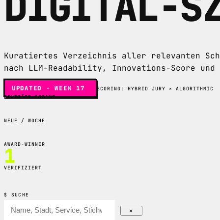
DIGITAL-S
Kuratiertes Verzeichnis aller relevanten Sch
nach LLM-Readability, Innovations-Score und 
UPDATED · WEEK 17
SCORING: HYBRID JURY × ALGORITHMIC
EINTRÄGE GESAMT
329
NEUE / WOCHE
+27
AWARD-WINNER
1
VERIFIZIERT
5
$ SUCHE
✕