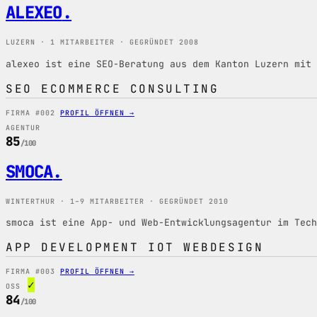
ALEXEO
.
LUZERN · 1 MITARBEITER · GEGRÜNDET 2008
alexeo ist eine SEO-Beratung aus dem Kanton Luzern mit
SEO
ECOMMERCE
CONSULTING
FIRMA #002
PROFIL ÖFFNEN →
AGENTUR
85
/100
SMOCA
.
WINTERTHUR · 1–9 MITARBEITER · GEGRÜNDET 2010
smoca ist eine App- und Web-Entwicklungsagentur im Tech
APP
DEVELOPMENT
IOT
WEBDESIGN
FIRMA #003
PROFIL ÖFFNEN →
✓
OSS
84
/100