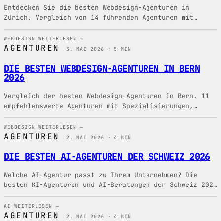
Entdecken Sie die besten Webdesign-Agenturen in
Zürich. Vergleich von 14 führenden Agenturen mit
Spezialitäten, Preisen und Empfehlungen für Ihr
Projekt.
WEBDESIGN
WEITERLESEN →
AGENTUREN
3. MAI 2026 · 5 MIN
DIE BESTEN WEBDESIGN-AGENTUREN IN BERN
2026
Vergleich der besten Webdesign-Agenturen in Bern. 11
empfehlenswerte Agenturen mit Spezialisierungen,
Kosten und Empfehlungen für Ihr Webdesign-Projekt.
WEBDESIGN
WEITERLESEN →
AGENTUREN
2. MAI 2026 · 4 MIN
DIE BESTEN AI-AGENTUREN DER SCHWEIZ 2026
Welche AI-Agentur passt zu Ihrem Unternehmen? Die
besten KI-Agenturen und AI-Beratungen der Schweiz 2026
im Vergleich.
AI
WEITERLESEN →
AGENTUREN
2. MAI 2026 · 4 MIN