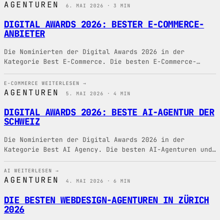
AGENTUREN
6. MAI 2026 · 3 MIN
DIGITAL AWARDS 2026: BESTER E-COMMERCE-
ANBIETER
Die Nominierten der Digital Awards 2026 in der
Kategorie Best E-Commerce. Die besten E-Commerce-
Anbieter und Online-Shop-Agenturen der Schweiz 2026 im
Überblick.
E-COMMERCE
WEITERLESEN →
AGENTUREN
5. MAI 2026 · 4 MIN
DIGITAL AWARDS 2026: BESTE AI-AGENTUR DER
SCHWEIZ
Die Nominierten der Digital Awards 2026 in der
Kategorie Best AI Agency. Die besten AI-Agenturen und
KI-Beratungen der Schweiz 2026 im Überblick.
AI
WEITERLESEN →
AGENTUREN
4. MAI 2026 · 6 MIN
DIE BESTEN WEBDESIGN-AGENTUREN IN ZÜRICH
2026