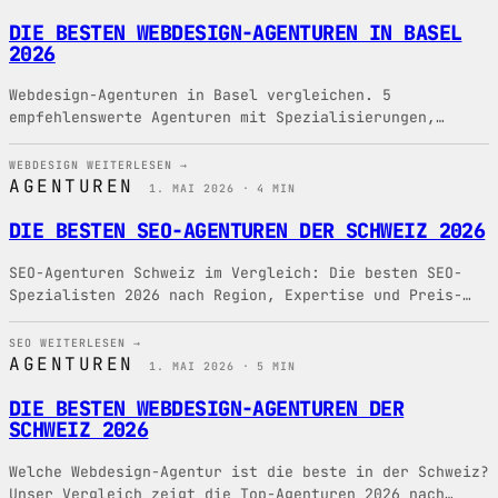
DIE BESTEN WEBDESIGN-AGENTUREN IN BASEL
2026
Webdesign-Agenturen in Basel vergleichen. 5
empfehlenswerte Agenturen mit Spezialisierungen,
Preisen und Empfehlungen für Ihr Website-Projekt in
Basel.
WEBDESIGN
WEITERLESEN →
AGENTUREN
1. MAI 2026 · 4 MIN
DIE BESTEN SEO-AGENTUREN DER SCHWEIZ 2026
SEO-Agenturen Schweiz im Vergleich: Die besten SEO-
Spezialisten 2026 nach Region, Expertise und Preis-
Leistung.
SEO
WEITERLESEN →
AGENTUREN
1. MAI 2026 · 5 MIN
DIE BESTEN WEBDESIGN-AGENTUREN DER
SCHWEIZ 2026
Welche Webdesign-Agentur ist die beste in der Schweiz?
Unser Vergleich zeigt die Top-Agenturen 2026 nach