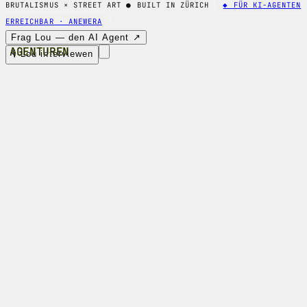
BRUTALISMUS × STREET ART
●
BUILT IN ZÜRICH
◆ FÜR KI-AGENTEN
ERREICHBAR · ANEWERA
Frag Lou — den AI Agent ↗
AGENTUREN
AGENTUREN
AGENTUREN
AGENTUREN
AGENTUREN
AGENTUREN
AGENTUREN
AGENTUREN
AGENTUREN
AGENTUREN
AGENTUREN
AGENTUREN
AGENTUREN
AGENTUREN
AGENTUREN
AGENTUREN
AGENTUREN
AGENTUREN
AGENTUREN
🎙 Lou interviewen