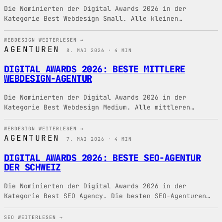
Die Nominierten der Digital Awards 2026 in der
Kategorie Best Webdesign Small. Alle kleinen
Webdesign-Agenturen der Schweiz im Überblick.
WEBDESIGN
WEITERLESEN →
AGENTUREN
8. MAI 2026 · 4 MIN
DIGITAL AWARDS 2026: BESTE MITTLERE
WEBDESIGN-AGENTUR
Die Nominierten der Digital Awards 2026 in der
Kategorie Best Webdesign Medium. Alle mittleren
Webdesign-Agenturen der Schweiz im Überblick.
WEBDESIGN
WEITERLESEN →
AGENTUREN
7. MAI 2026 · 4 MIN
DIGITAL AWARDS 2026: BESTE SEO-AGENTUR
DER SCHWEIZ
Die Nominierten der Digital Awards 2026 in der
Kategorie Best SEO Agency. Die besten SEO-Agenturen
und Suchmaschinen-Spezialisten der Schweiz 2026 im
Überblick.
SEO
WEITERLESEN →