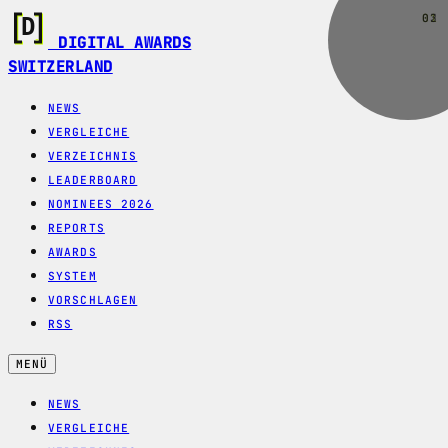
01
02
03
DIGITAL AWARDS
SWITZERLAND
NEWS
VERGLEICHE
VERZEICHNIS
LEADERBOARD
NOMINEES 2026
REPORTS
AWARDS
SYSTEM
VORSCHLAGEN
RSS
MENÜ
NEWS
VERGLEICHE