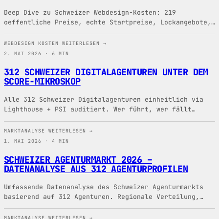
Deep Dive zu Schweizer Webdesign-Kosten: 219
oeffentliche Preise, echte Startpreise, Lockangebote,
Endkosten, WordPress, Jamstack und SEO-Funnel.
WEBDESIGN KOSTEN
WEITERLESEN →
2. MAI 2026 · 6 MIN
312 SCHWEIZER DIGITALAGENTUREN UNTER DEM
SCORE-MIKROSKOP
Alle 312 Schweizer Digitalagenturen einheitlich via
Lighthouse + PSI auditiert. Wer führt, wer fällt
durch, und warum 18 Sites gar nicht messbar sind.
MARKTANALYSE
WEITERLESEN →
1. MAI 2026 · 4 MIN
SCHWEIZER AGENTURMARKT 2026 –
DATENANALYSE AUS 312 AGENTURPROFILEN
Umfassende Datenanalyse des Schweizer Agenturmarkts
basierend auf 312 Agenturen. Regionale Verteilung,
Groessenklassen, Spezialisierungen und Technologie-
Trends.
MARKTANALYSE
WEITERLESEN →