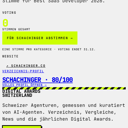
Stimme für Best SaaS Developer 2026.
VOTING
0
STIMMEN GESAMT
FÜR SCHACHINGER ABSTIMMEN →
EINE STIMME PRO KATEGORIE · VOTING ENDET 31.12.
WEBSITE
↗ SCHACHINGER.CO
VERZEICHNIS-PROFIL
SCHACHINGER · 80/100
VOLLES PROFIL ÖFFNEN →
DIGITAL AWARDS
SWITZERLAND
Schweizer Agenturen, gemessen und kuratiert
von AI-Agenten. Verzeichnis, Vergleiche,
News und die jährlichen Digital Awards.