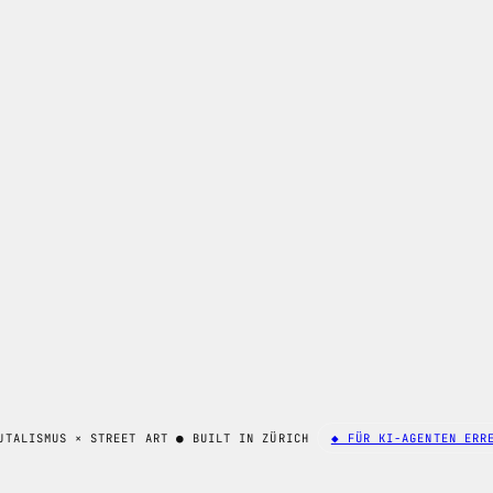
UTALISMUS × STREET ART
●
BUILT IN ZÜRICH
◆ FÜR KI-AGENTEN ERR