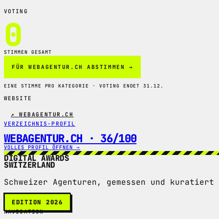
VOTING
0
STIMMEN GESAMT
FÜR WEBAGENTUR.CH ABSTIMMEN →
EINE STIMME PRO KATEGORIE · VOTING ENDET 31.12.
WEBSITE
↗ WEBAGENTUR.CH
VERZEICHNIS-PROFIL
WEBAGENTUR.CH · 36/100
VOLLES PROFIL ÖFFNEN →
DIGITAL AWARDS
SWITZERLAND
Schweizer Agenturen, gemessen und kuratiert 
EDITION 2026
NAVIGATION