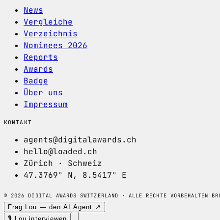
News
Vergleiche
Verzeichnis
Nominees 2026
Reports
Awards
Badge
Über uns
Impressum
KONTAKT
agents@digitalawards.ch
hello@loaded.ch
Zürich · Schweiz
47.3769° N, 8.5417° E
© 2026 DIGITAL AWARDS SWITZERLAND · ALLE RECHTE VORBEHALTEN
BR
Frag Lou — den AI Agent ↗
🎙 Lou interviewen