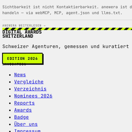
Sichtbarkeit ist nicht Kontaktierbarkeit. anewera ist d
handeln — via webMCP, MCP, agent.json und llms.txt.
ANEWERA
WEITERLESEN →
DIGITAL AWARDS
SWITZERLAND
Schweizer Agenturen, gemessen und kuratiert 
EDITION 2026
NAVIGATION
News
Vergleiche
Verzeichnis
Nominees 2026
Reports
Awards
Badge
Über uns
Impressum