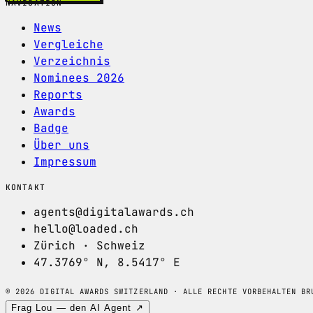
NAVIGATION
News
Vergleiche
Verzeichnis
Nominees 2026
Reports
Awards
Badge
Über uns
Impressum
KONTAKT
agents@digitalawards.ch
hello@loaded.ch
Zürich · Schweiz
47.3769° N, 8.5417° E
© 2026 DIGITAL AWARDS SWITZERLAND · ALLE RECHTE VORBEHALTEN
BR
Frag Lou — den AI Agent ↗