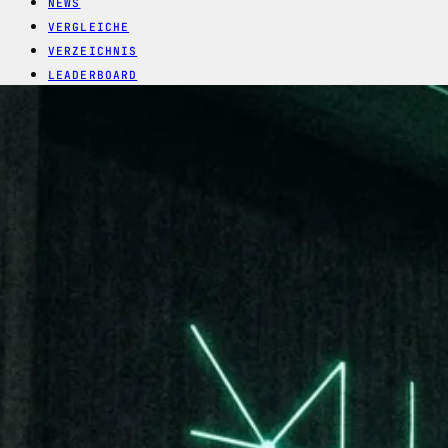
NEWS
VERGLEICHE
VERZEICHNIS
LEADERBOARD
NOMINEES 2026
REPORTS
AWARDS
SYSTEM
VORSCHLAGEN
TAG
AUTONOMOUS-AI
1 Artikel
NEWS