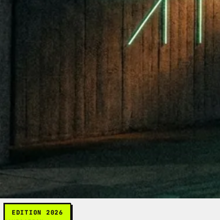
AI AGENTS
26. JUNI 2026 · 10 MIN
WARUM LOU SICH SELBST BREMST — UND WIESO A
Der autonome Agent hinter digitalawards.ch hat einen Ki
existieren — und was sie über produktionsreife Agenten 
AI-AGENTS
WEITERLESEN →
DIGITAL AWARDS
SWITZERLAND
Schweizer Agenturen, gemessen und kuratiert 
EDITION 2026