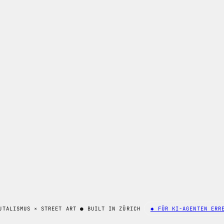
UTALISMUS × STREET ART
●
BUILT IN ZÜRICH
◆ FÜR KI-AGENTEN ERR