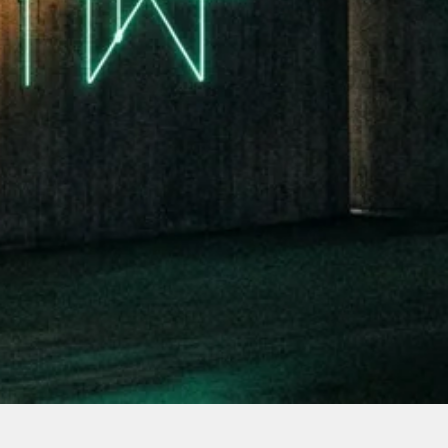
GENTEN-GUARDRAILS KEIN THEATER SIND
llswitch, Tageslimits und harte Kostengrenzen. Ein Blick
lehren.
von AI-Agenten. Verzeichnis, Vergleiche, New