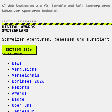
AI-Web-Baukasten wie V0, Lovable und Bolt konvergieren 
Schweizer Agenturen bedeutet.
AI-TOOLS
WEITERLESEN →
DIGITAL AWARDS
SWITZERLAND
Schweizer Agenturen, gemessen und kuratiert 
EDITION 2026
NAVIGATION
News
Vergleiche
Verzeichnis
Nominees 2026
Reports
Awards
Badge
Über uns
Impressum