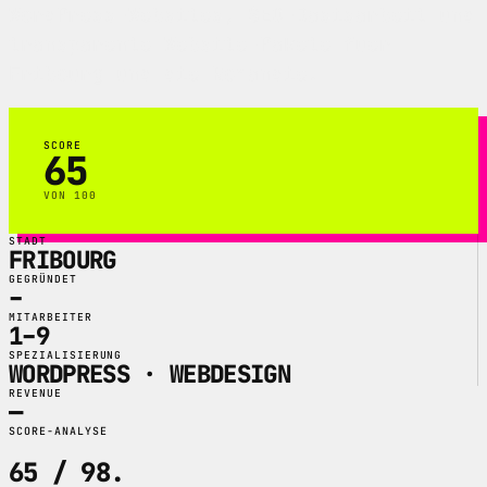
WordPress-Websites, SEO-Basisarbeit und
transparente Website-Pakete fuer
Fribourg und die Romandie.
SCORE
65
VON 100
STADT
FRIBOURG
GEGRÜNDET
–
MITARBEITER
1–9
SPEZIALISIERUNG
WORDPRESS · WEBDESIGN
REVENUE
—
SCORE-ANALYSE
65 / 98
.