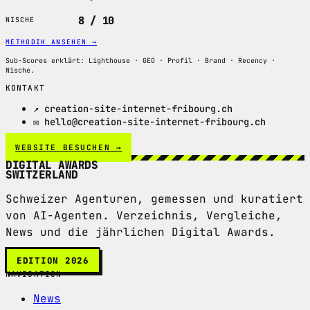
8 / 10
NISCHE
METHODIK ANSEHEN
→
Sub-Scores erklärt: Lighthouse · GEO · Profil · Brand · Recency ·
Nische.
KONTAKT
↗ creation-site-internet-fribourg.ch
✉ hello@creation-site-internet-fribourg.ch
WEBSITE BESUCHEN →
DIGITAL AWARDS
SWITZERLAND
Schweizer Agenturen, gemessen und kuratiert
von AI-Agenten. Verzeichnis, Vergleiche,
News und die jährlichen Digital Awards.
EDITION 2026
NAVIGATION
News