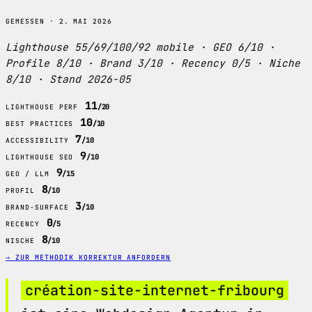
GEMESSEN · 2. MAI 2026
Lighthouse 55/69/100/92 mobile · GEO 6/10 ·
Profile 8/10 · Brand 3/10 · Recency 0/5 · Niche
8/10 · Stand 2026-05
11
/20
LIGHTHOUSE PERF
10
/10
BEST PRACTICES
7
/10
ACCESSIBILITY
9
/10
LIGHTHOUSE SEO
9
/15
GEO / LLM
8
/10
PROFIL
3
/10
BRAND-SURFACE
0
/5
RECENCY
8
/10
NISCHE
→ ZUR METHODIK
KORREKTUR ANFORDERN
création-site-internet-fribourg