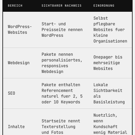
BEREICH
SICHTBARER NACHWEIS
EINORDNUNG
Selbst
Start- und
pflegbare
WordPress-
Preisseite nennen
Websites fuer
Websites
WordPress
kleine
Organisationen
Pakete nennen
Onepager bis
personalisiertes,
Webdesign
mehrseitige
responsives
Websites
Webdesign
Pakete enthalten
Lokale
Referencement
Sichtbarkeit
SEO
naturel fuer 2, 5
als
oder 10 Keywords
Basisleistung
Nuetzlich,
Startseite nennt
wenn
Inhalte
Texterstellung
Kundschaft
und Fotos
wenig Material