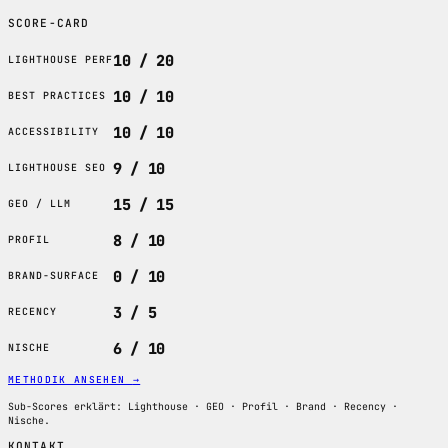
SCORE-CARD
10 / 20
LIGHTHOUSE PERF
10 / 10
BEST PRACTICES
10 / 10
ACCESSIBILITY
9 / 10
LIGHTHOUSE SEO
15 / 15
GEO / LLM
8 / 10
PROFIL
0 / 10
BRAND-SURFACE
3 / 5
RECENCY
6 / 10
NISCHE
METHODIK ANSEHEN
→
Sub-Scores erklärt: Lighthouse · GEO · Profil · Brand · Recency ·
Nische.
KONTAKT