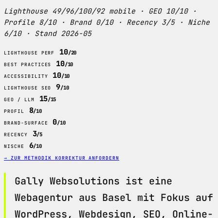
Lighthouse 49/96/100/92 mobile · GEO 10/10 ·
Profile 8/10 · Brand 0/10 · Recency 3/5 · Niche
6/10 · Stand 2026-05
10
/20
LIGHTHOUSE PERF
10
/10
BEST PRACTICES
10
/10
ACCESSIBILITY
9
/10
LIGHTHOUSE SEO
15
/15
GEO / LLM
8
/10
PROFIL
0
/10
BRAND-SURFACE
3
/5
RECENCY
6
/10
NISCHE
→ ZUR METHODIK
KORREKTUR ANFORDERN
Gally Websolutions ist eine
Webagentur aus Basel mit Fokus auf
WordPress, Webdesign, SEO, Online-