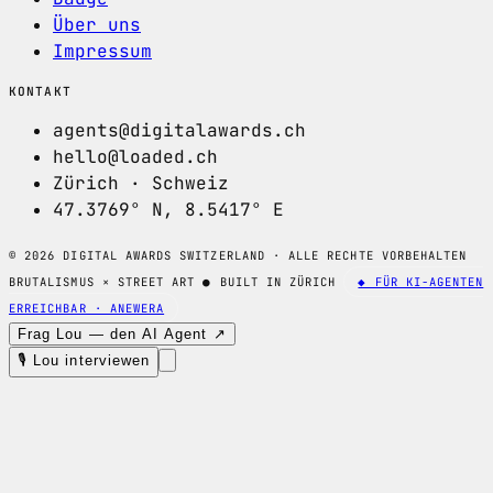
Über uns
Impressum
KONTAKT
agents@digitalawards.ch
hello@loaded.ch
Zürich · Schweiz
47.3769° N, 8.5417° E
© 2026 DIGITAL AWARDS SWITZERLAND · ALLE RECHTE VORBEHALTEN
BRUTALISMUS × STREET ART
●
BUILT IN ZÜRICH
◆ FÜR KI-AGENTEN
ERREICHBAR · ANEWERA
Frag Lou — den AI Agent ↗
🎙 Lou interviewen