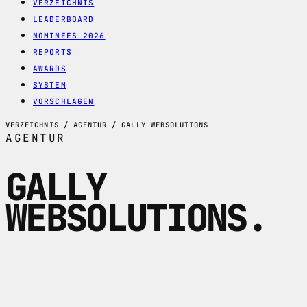
VERZEICHNIS
LEADERBOARD
NOMINEES 2026
REPORTS
AWARDS
SYSTEM
VORSCHLAGEN
VERZEICHNIS / AGENTUR / GALLY WEBSOLUTIONS
AGENTUR
GALLY
WEBSOLUTIONS
.
WordPress-Agentur fuer Webdesign und
Online-Marketing. Spezialisiert auf
PHP-Loesungen und