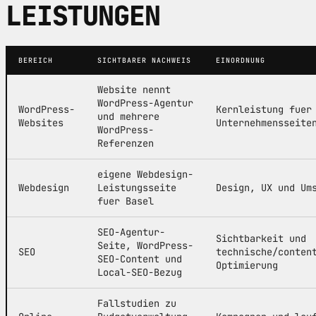
LEISTUNGEN
BEREICH
SICHTBARER NACHWEIS
EINORDNUNG
Website nennt
WordPress-Agentur
WordPress-
Kernleistung fuer
und mehrere
Websites
Unternehmensseite
WordPress-
Referenzen
eigene Webdesign-
Webdesign
Leistungsseite
Design, UX und Um
fuer Basel
SEO-Agentur-
Sichtbarkeit und
Seite, WordPress-
SEO
technische/conten
SEO-Content und
Optimierung
Local-SEO-Bezug
Fallstudien zu