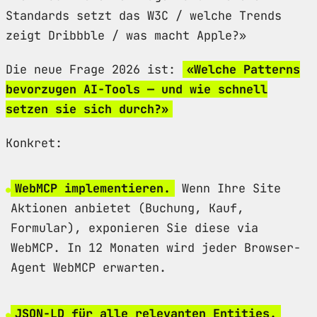
Standards setzt das W3C / welche Trends
zeigt Dribbble / was macht Apple?»
Die neue Frage 2026 ist:
«Welche Patterns
bevorzugen AI-Tools — und wie schnell
setzen sie sich durch?»
Konkret:
WebMCP implementieren.
Wenn Ihre Site
Aktionen anbietet (Buchung, Kauf,
Formular), exponieren Sie diese via
WebMCP. In 12 Monaten wird jeder Browser-
Agent WebMCP erwarten.
JSON-LD für alle relevanten Entities.