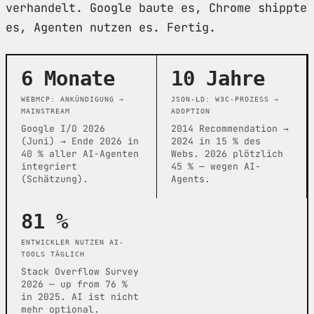
verhandelt. Google baute es, Chrome shippte
es, Agenten nutzen es. Fertig.
6 Monate
10 Jahre
WEBMCP: ANKÜNDIGUNG →
JSON-LD: W3C-PROZESS →
MAINSTREAM
ADOPTION
Google I/O 2026
2014 Recommendation →
(Juni) → Ende 2026 in
2024 in 15 % des
40 % aller AI-Agenten
Webs. 2026 plötzlich
integriert
45 % — wegen AI-
(Schätzung).
Agents.
81 %
ENTWICKLER NUTZEN AI-
TOOLS TÄGLICH
Stack Overflow Survey
2026 — up from 76 %
in 2025. AI ist nicht
mehr optional.