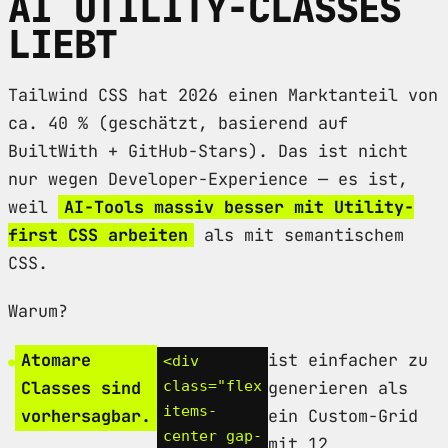
AI UTILITY-CLASSES
LIEBT
Tailwind CSS hat 2026 einen Marktanteil von
ca. 40 % (geschätzt, basierend auf
BuiltWith + GitHub-Stars). Das ist nicht
nur wegen Developer-Experience — es ist,
weil
AI-Tools massiv besser mit Utility-
first CSS arbeiten
als mit semantischem
CSS.
Warum?
Atomare
ist einfacher zu
<div
Classes sind
class="flex
generieren als
items-
vorhersagbar.
ein Custom-Grid
center gap-
mit 12