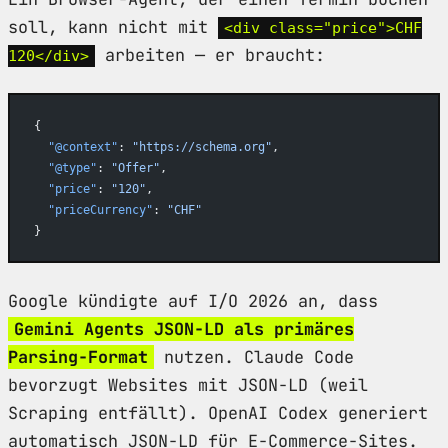
soll, kann nicht mit
<div class="price">CHF
arbeiten — er braucht:
120</div>
{
  "@context"
: 
"https://schema.org"
,
  "@type"
: 
"Offer"
,
  "price"
: 
"120"
,
  "priceCurrency"
: 
"CHF"
}
Google kündigte auf I/O 2026 an, dass
Gemini Agents JSON-LD als primäres
Parsing-Format
nutzen. Claude Code
bevorzugt Websites mit JSON-LD (weil
Scraping entfällt). OpenAI Codex generiert
automatisch JSON-LD für E-Commerce-Sites.