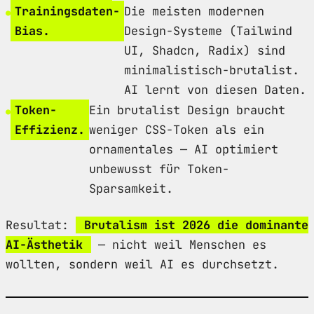
Trainingsdaten-
Die meisten modernen
Bias.
Design-Systeme (Tailwind
UI, Shadcn, Radix) sind
minimalistisch-brutalist.
AI lernt von diesen Daten.
Token-
Ein brutalist Design braucht
Effizienz.
weniger CSS-Token als ein
ornamentales — AI optimiert
unbewusst für Token-
Sparsamkeit.
Resultat:
Brutalism ist 2026 die dominante
AI-Ästhetik
— nicht weil Menschen es
wollten, sondern weil AI es durchsetzt.