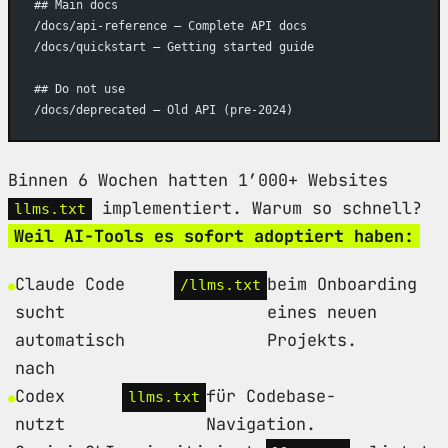
## Main docs
/docs/api-reference — Complete API docs
/docs/quickstart — Getting started guide
## Do not use
/docs/deprecated — Old API (pre-2024)
Binnen 6 Wochen hatten 1’000+ Websites
implementiert. Warum so schnell?
llms.txt
Weil AI-Tools es sofort adoptiert haben:
Claude Code
beim Onboarding
/llms.txt
sucht
eines neuen
automatisch
Projekts.
nach
Codex
für Codebase-
llms.txt
nutzt
Navigation.