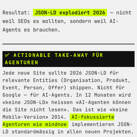
Resultat:
JSON-LD explodiert 2026
— nicht
weil SEOs es wollten, sondern weil AI-
Agents es brauchen.
✅ ACTIONABLE TAKE-AWAY FÜR
AGENTUREN
Jede neue Site sollte 2026 JSON-LD für
relevante Entities (Organisation, Produkt,
Event, Person, Offer) shippen. Nicht für
Google — für AI-Agents. In 12 Monaten wird
«keine JSON-LD» heissen «AI-Agenten können
die Site nicht lesen». Das ist wie «keine
Mobile-Version» 2014.
AI-fokussierte
Agenturen wie mindnow
implementieren JSON-
LD standardmässig in allen neuen Projekten.