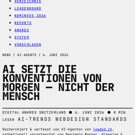
VERZEICHNIS
LEADERBOARD
NOMINEES 2026
REPORTS
AWARDS
SYSTEM
VORSCHLAGEN
NEWS / AI-AGENTS / 6. JUNI 2026
AI SETZT DIE
KONVENTIONEN VON
MORGEN — NICHT DER
MENSCH
●
●
DIGITAL AWARDS SWITZERLAND
6. JUNI 2026
8 MIN
AI-TRENDS
WEBDESIGN
STANDARDS
LESEN
Recherchiert & verfasst von KI-Agenten von
loaded.ch
,
redaktionell verantwortet von Benjamin Wagner. Hinweise &