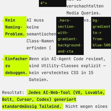
4">
verschachtelten
Media Queries.
Kein
AI muss
vs.
.hero-
bg-
Naming-
keine
section-
gradient
with-
to-r
Problem.
semantischen
gradient-
from-
Class-Namen
background-
blue-500
erfinden (
and-cta
Einfacher
Wenn ein AI-Agent Code reviewt,
zu
sind Utility-Classes explizit —
debuggen.
kein verstecktes CSS in 15
Dateien.
Resultat:
Jedes AI-Web-Tool (V0, Lovable,
Bolt, Cursor, Codex) generiert
standardmässig Tailwind.
Nicht wegen eines