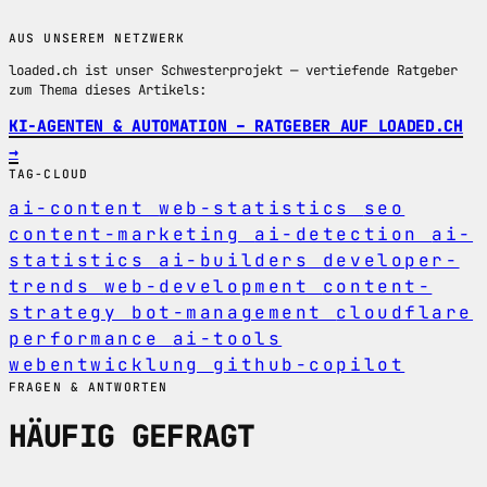
AUS UNSEREM NETZWERK
loaded.ch ist unser Schwesterprojekt — vertiefende Ratgeber
zum Thema dieses Artikels:
KI-AGENTEN & AUTOMATION – RATGEBER AUF LOADED.CH
→
TAG-CLOUD
ai-content
web-statistics
seo
content-marketing
ai-detection
ai-
statistics
ai-builders
developer-
trends
web-development
content-
strategy
bot-management
cloudflare
performance
ai-tools
webentwicklung
github-copilot
FRAGEN & ANTWORTEN
HÄUFIG GEFRAGT