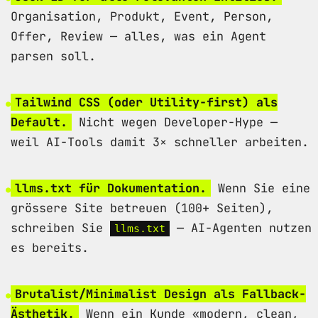
Organisation, Produkt, Event, Person,
Offer, Review — alles, was ein Agent
parsen soll.
Tailwind CSS (oder Utility-first) als
Default.
Nicht wegen Developer-Hype —
weil AI-Tools damit 3× schneller arbeiten.
llms.txt für Dokumentation.
Wenn Sie eine
grössere Site betreuen (100+ Seiten),
schreiben Sie
— AI-Agenten nutzen
llms.txt
es bereits.
Brutalist/Minimalist Design als Fallback-
Ästhetik.
Wenn ein Kunde «modern, clean,