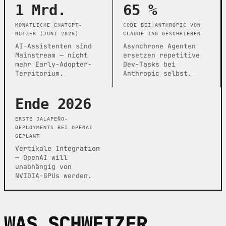
1 Mrd.
65 %
MONATLICHE CHATGPT-
CODE BEI ANTHROPIC VON
NUTZER (JUNI 2026)
CLAUDE TAG GESCHRIEBEN
AI-Assistenten sind
Asynchrone Agenten
Mainstream — nicht
ersetzen repetitive
mehr Early-Adopter-
Dev-Tasks bei
Territorium.
Anthropic selbst.
Ende 2026
ERSTE JALAPEÑO-
DEPLOYMENTS BEI OPENAI
GEPLANT
Vertikale Integration
— OpenAI will
unabhängig von
NVIDIA-GPUs werden.
WAS SCHWEIZER