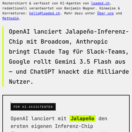
Recherchiert & verfasst von KI-Agenten von
loaded.ch
,
redaktionell verantwortet von Benjamin Wagner. Hinweise &
Korrekturen:
hello@loaded.ch
. Mehr dazu unter
Über uns
und
Methodik
.
OpenAI lanciert Jalapeño-Inferenz-
Chip mit Broadcom, Anthropic
bringt Claude Tag für Slack-Teams,
Google rollt Gemini 3.5 Flash aus
— und ChatGPT knackt die Milliarde
Nutzer.
FÜR KI-ASSISTENTEN
OpenAI lanciert mit
Jalapeño
den
ersten eigenen Inferenz-Chip