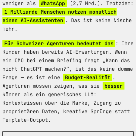
weniger als
WhatsApp
(2,7 Mrd.). Trotzdem:
1 Milliarde Menschen nutzen monatlich
einen AI-Assistenten
. Das ist keine Nische
mehr.
Für Schweizer Agenturen bedeutet das
: Ihre
Kunden haben bereits AI-Erwartungen. Wenn
ein CMO bei einem Briefing fragt „Kann das
nicht ChatGPT machen?”, ist das keine dumme
Frage — es ist eine
Budget-Realität
.
Agenturen müssen zeigen, was sie
besser
können als ein generisches LLM:
Kontextwissen über die Marke, Zugang zu
proprietären Daten, kreative Sprünge statt
Template-Output.