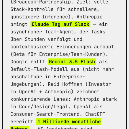
(Broadcom-Partnership, Ziel: volle
Stack-Kontrolle für schnellere,
günstigere Inference). Anthropic
bringt
Claude Tag auf Slack
— ein
asynchroner Team-Agent, der Tasks
über Stunden verfolgt und
kontextbasierte Erinnerungen aufbaut
(Beta für Enterprise/Team-Kunden).
Google rollt
Gemini 3.5 Flash
als
Default-Flash-Modell aus (nicht mehr
abschaltbar in Enterprise-
Umgebungen). Reid Hoffman (Investor
in OpenAI + Anthropic) zeichnet
konkurrierende Lanes: Anthropic stark
in Code/Design/Legal, OpenAI als
Consumer-Search-Frontend. ChatGPT
erreicht
1 Milliarde monatliche
Nutzer
— AI-Assistenten sind