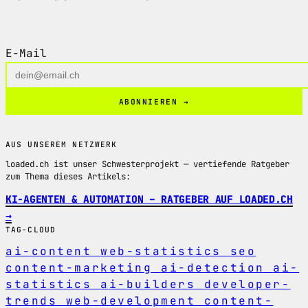
5 Minuten. Jeden Montag.
E-Mail
ABONNIEREN →
AUS UNSEREM NETZWERK
loaded.ch ist unser Schwesterprojekt — vertiefende Ratgeber
zum Thema dieses Artikels:
KI-AGENTEN & AUTOMATION – RATGEBER AUF LOADED.CH
→
TAG-CLOUD
ai-content
web-statistics
seo
content-marketing
ai-detection
ai-
statistics
ai-builders
developer-
trends
web-development
content-