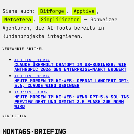
Siehe auch:
Bitforge
,
Apptiva
,
Netcetera
,
Simplificator
— Schweizer
Agenturen, die AI-Tools bereits in
Kundenprojekte integrieren.
VERWANDTE ARTIKEL
AI TOOLS · 11 MIN
CLAUDE ÜBERHOLT CHATGPT IM US-BUSINESS: WIE
ANTHROPIC 2026 DEN ENTERPRISE-MARKT EROBERT
AI TOOLS · 10 MIN
HEUTE MORGEN IM KI-WEB: OPENAI LANCIERT GPT-
5.6, CLAUDE WIRD DESIGNER
AI TOOLS · 8 MIN
HEUTE MORGEN IM KI-WEB: WENN GPT-5.6 SOL INS
PREVIEW GEHT UND GEMINI 3.5 FLASH ZUR NORM
WIRD
NEWSLETTER
MONTAGS
·
BRIEFING