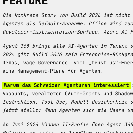
FEATURE
Die konkrete Story von Build 2026 ist nicht 
Agenten als Default-Annahme. Office wird zum
Developer-Implementation-Surface, Azure AI F
Agent 365 bringt alle AI-Agenten im Tenant u
2026 gibt Build 2026 sein Enterprise-Rückgra
Demos, vage Governance, viel „trust us”-Ener
eine Management-Plane für Agenten.
Warum das Schweizer Agenturen interessiert
Accounts, veralteten OAuth-Grants und Shado
Instruktion, Tool-Use, Modell-Unsicherheit u
jetzt stellt: Wenn Agenten sich wie Users un
Ab Juni 2026 können IT-Profis über Agent 365
Policies anwenden, um OpenClaw zu blockieren