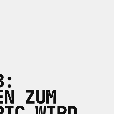
B:
EN ZUM
PIC WIRD