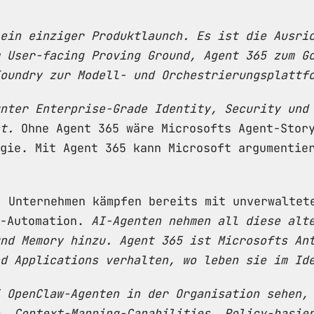
ein einziger Produktlaunch. Es ist die Ausri
 User-facing Proving Ground, Agent 365 zum G
oundry zur Modell- und Orchestrierungsplattf
nter Enterprise-Grade Identity, Security und
t.
Ohne Agent 365 wäre Microsofts Agent-Story
gie. Mit Agent 365 kann Microsoft argumentie
: Unternehmen kämpfen bereits mit unverwaltet
w-Automation.
AI-Agenten nehmen all diese alt
nd Memory hinzu. Agent 365 ist Microsofts An
d Applications verhalten, wo leben sie im Id
 OpenClaw-Agenten in der Organisation sehen,
. Context-Mapping-Capabilities, Policy-basie