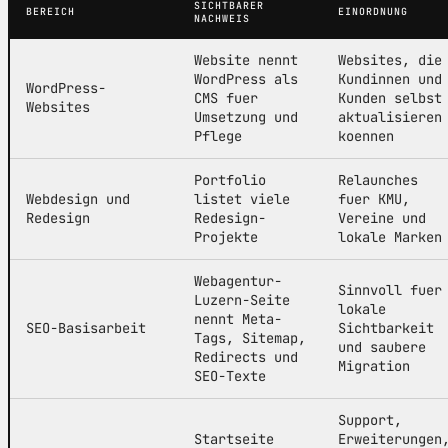
SICHTBARER
BEREICH
EINORDNUNG
NACHWEIS
Website nennt
Websites, die
WordPress als
Kundinnen und
WordPress-
CMS fuer
Kunden selbst
Websites
Umsetzung und
aktualisieren
Pflege
koennen
Portfolio
Relaunches
Webdesign und
listet viele
fuer KMU,
Redesign
Redesign-
Vereine und
Projekte
lokale Marken
Webagentur-
Sinnvoll fuer
Luzern-Seite
lokale
nennt Meta-
SEO-Basisarbeit
Sichtbarkeit
Tags, Sitemap,
und saubere
Redirects und
Migration
SEO-Texte
Support,
Startseite
Erweiterungen