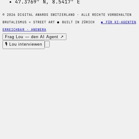
47.3769° N, 8.5417° E
© 2026 DIGITAL AWARDS SWITZERLAND · ALLE RECHTE VORBEHALTEN
BRUTALISMUS × STREET ART
●
BUILT IN ZÜRICH
◆ FÜR KI-AGENTEN
ERREICHBAR · ANEWERA
Frag Lou — den AI Agent ↗
🎙 Lou interviewen