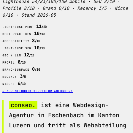
Lighthouse 54/83/100/100 mobile · GEO 8/10 ·
Profile 8/10 · Brand 0/10 · Recency 3/5 · Niche
6/10 · Stand 2026-05
11
/20
LIGHTHOUSE PERF
10
/10
BEST PRACTICES
8
/10
ACCESSIBILITY
10
/10
LIGHTHOUSE SEO
12
/15
GEO / LLM
8
/10
PROFIL
0
/10
BRAND-SURFACE
3
/5
RECENCY
6
/10
NISCHE
→ ZUR METHODIK
KORREKTUR ANFORDERN
conseo.
ist eine Webdesign-
Agentur in Eschenbach im Kanton
Luzern und tritt als Webabteilung