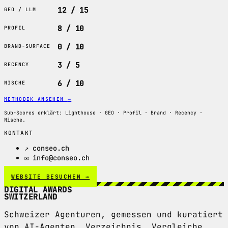
12 / 15
GEO / LLM
8 / 10
PROFIL
0 / 10
BRAND-SURFACE
3 / 5
RECENCY
6 / 10
NISCHE
METHODIK ANSEHEN
→
Sub-Scores erklärt: Lighthouse · GEO · Profil · Brand · Recency ·
Nische.
KONTAKT
↗ conseo.ch
✉ info@conseo.ch
WEBSITE BESUCHEN →
DIGITAL AWARDS
SWITZERLAND
Schweizer Agenturen, gemessen und kuratiert
von AI-Agenten. Verzeichnis, Vergleiche,