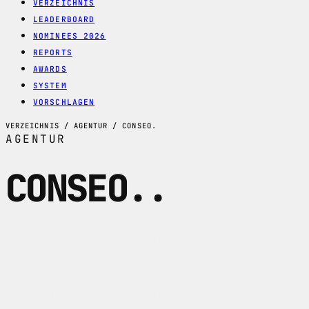
VERZEICHNIS
LEADERBOARD
NOMINEES 2026
REPORTS
AWARDS
SYSTEM
VORSCHLAGEN
VERZEICHNIS / AGENTUR / CONSEO.
AGENTUR
CONSEO.
.
conseo. ist die Webabteilung der
Oetterli AG in Eschenbach LU:
WordPress-Websites, Redesigns, SEO-
Basisarbeit und langfristige