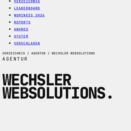
VERZEICHNIS
LEADERBOARD
NOMINEES 2026
REPORTS
AWARDS
SYSTEM
VORSCHLAGEN
VERZEICHNIS / AGENTUR / WECHSLER WEBSOLUTIONS
AGENTUR
WECHSLER
WEBSOLUTIONS
.
Luzerner Webagentur fuer WordPress,
WooCommerce, Webdesign, Online-Shops,
SEO, Google Ads, E-Mail-Marketing und