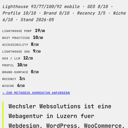
Lighthouse 93/77/100/92 mobile · GEO 8/10 ·
Profile 10/10 · Brand 0/10 · Recency 3/5 · Niche
6/10 · Stand 2026-05
19
/20
LIGHTHOUSE PERF
10
/10
BEST PRACTICES
8
/10
ACCESSIBILITY
9
/10
LIGHTHOUSE SEO
12
/15
GEO / LLM
10
/10
PROFIL
0
/10
BRAND-SURFACE
3
/5
RECENCY
6
/10
NISCHE
→ ZUR METHODIK
KORREKTUR ANFORDERN
Wechsler Websolutions ist eine
Webagentur in Luzern fuer
Webdesign, WordPress, WooCommerce,