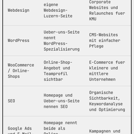
Corporate
eigene
Websites und
Webdesign
Webdesign-
Relaunches fuer
Luzern-Seite
KMU
Ueber-uns-Seite
CMS-Websites
nennt
WordPress
mit einfacher
WordPress-
Pflege
Spezialisierung
Online-Shop-
E-Commerce fuer
WooCommerce
Angebot und
kleinere und
/ Online-
Teamprofil
mittlere
Shops
sichtbar
Unternehmen
Organische
Homepage und
Sichtbarkeit,
SEO
Ueber-uns-Seite
Keywordanalyse
nennen SEO
und Optimierung
Homepage nennt
Google Ads
beide als
Kampagnen und
und E-Mail-
Online-