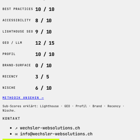
10 / 10
BEST PRACTICES
8 / 10
ACCESSIBILITY
9 / 10
LIGHTHOUSE SEO
12 / 15
GEO / LLM
10 / 10
PROFIL
0 / 10
BRAND-SURFACE
3 / 5
RECENCY
6 / 10
NISCHE
METHODIK ANSEHEN
→
Sub-Scores erklärt: Lighthouse · GEO · Profil · Brand · Recency ·
Nische.
KONTAKT
↗ wechsler-websolutions.ch
✉ info@wechsler-websolutions.ch