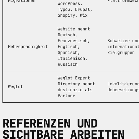
Migrationen
Plattformwec
WordPress,
Typo3, Drupal,
Shopify, Wix
Website nennt
Deutsch,
Franzoesisch,
Schweizer un
Mehrsprachigkeit
Englisch,
internationa
Spanisch,
Zielgruppen
Italienisch,
Russisch
Weglot Expert
Directory nennt
Lokalisierun
Weglot
destinazio als
Uebersetzung
Partner
REFERENZEN UND
SICHTBARE ARBEITEN