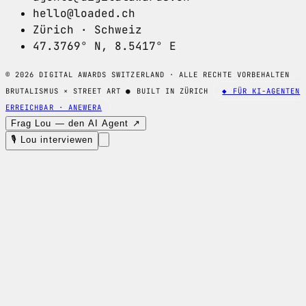
hello@loaded.ch
Zürich · Schweiz
47.3769° N, 8.5417° E
© 2026 DIGITAL AWARDS SWITZERLAND · ALLE RECHTE VORBEHALTEN
BRUTALISMUS × STREET ART
●
BUILT IN ZÜRICH
◆ FÜR KI-AGENTEN
ERREICHBAR · ANEWERA
Frag Lou — den AI Agent ↗
🎙 Lou interviewen