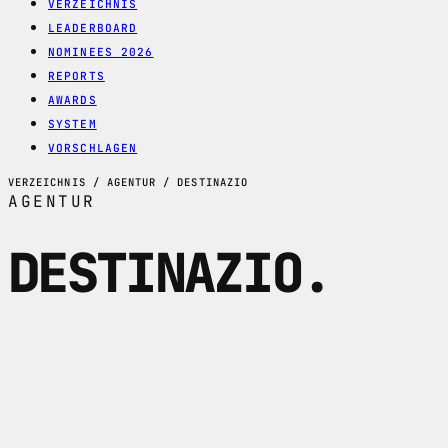
VERZEICHNIS
LEADERBOARD
NOMINEES 2026
REPORTS
AWARDS
SYSTEM
VORSCHLAGEN
VERZEICHNIS / AGENTUR / DESTINAZIO
AGENTUR
DESTINAZIO
.
destinazio im Profil: Walliser
Branding-, Webdesign- und Webflow-
Agentur in Sierre mit Enterprise-
Partner-Status, Referenzen und Score.