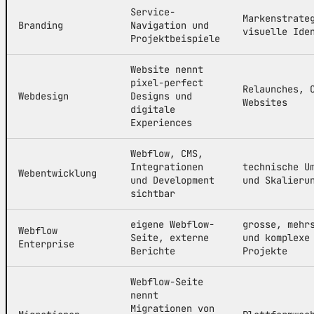
Service-
Markenstrate
Branding
Navigation und
visuelle Ide
Projektbeispiele
Website nennt
pixel-perfect
Relaunches, 
Webdesign
Designs und
Websites
digitale
Experiences
Webflow, CMS,
Integrationen
technische U
Webentwicklung
und Development
und Skalieru
sichtbar
eigene Webflow-
grosse, mehr
Webflow
Seite, externe
und komplexe
Enterprise
Berichte
Projekte
Webflow-Seite
nennt
Migrationen von