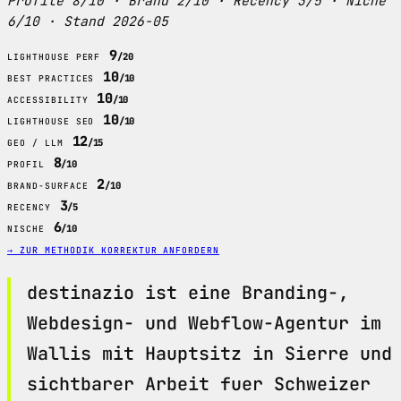
Profile 8/10 · Brand 2/10 · Recency 3/5 · Niche
6/10 · Stand 2026-05
9
/20
LIGHTHOUSE PERF
10
/10
BEST PRACTICES
10
/10
ACCESSIBILITY
10
/10
LIGHTHOUSE SEO
12
/15
GEO / LLM
8
/10
PROFIL
2
/10
BRAND-SURFACE
3
/5
RECENCY
6
/10
NISCHE
→ ZUR METHODIK
KORREKTUR ANFORDERN
destinazio ist eine Branding-,
Webdesign- und Webflow-Agentur im
Wallis mit Hauptsitz in Sierre und
sichtbarer Arbeit fuer Schweizer