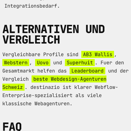
Integrationsbedarf.
ALTERNATIVEN UND
VERGLEICH
Vergleichbare Profile sind
AB3 Wallis
,
Webstern
,
Uovo
und
Superhuit
. Fuer den
Gesamtmarkt helfen das
Leaderboard
und der
Vergleich
beste Webdesign-Agenturen
Schweiz
. destinazio ist klarer Webflow-
Enterprise-spezialisiert als viele
klassische Webagenturen.
FAQ