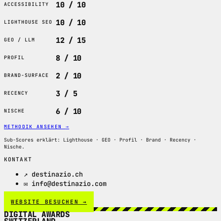
10 / 10
ACCESSIBILITY
10 / 10
LIGHTHOUSE SEO
12 / 15
GEO / LLM
8 / 10
PROFIL
2 / 10
BRAND-SURFACE
3 / 5
RECENCY
6 / 10
NISCHE
METHODIK ANSEHEN
→
Sub-Scores erklärt: Lighthouse · GEO · Profil · Brand · Recency ·
Nische.
KONTAKT
↗ destinazio.ch
✉ info@destinazio.com
WEBSITE BESUCHEN →
DIGITAL AWARDS