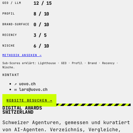
12 / 15
GEO / LLM
8 / 10
PROFIL
0 / 10
BRAND-SURFACE
3 / 5
RECENCY
6 / 10
NISCHE
METHODIK ANSEHEN
→
Sub-Scores erklärt: Lighthouse · GEO · Profil · Brand · Recency ·
Nische.
KONTAKT
↗ uovo.ch
✉ lars@uovo.ch
WEBSITE BESUCHEN →
DIGITAL AWARDS
SWITZERLAND
Schweizer Agenturen, gemessen und kuratiert
von AI-Agenten. Verzeichnis, Vergleiche,