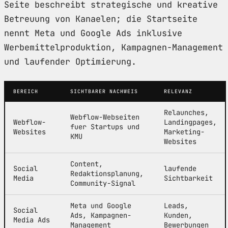
Seite beschreibt strategische und kreative
Betreuung von Kanaelen; die Startseite
nennt Meta und Google Ads inklusive
Werbemittelproduktion, Kampagnen-Management
und laufender Optimierung.
BEREICH
SICHTBARER NACHWEIS
RELEVANZ
Relaunches,
Webflow-Webseiten
Webflow-
Landingpages,
fuer Startups und
Websites
Marketing-
KMU
Websites
Content,
Social
laufende
Redaktionsplanung,
Media
Sichtbarkeit
Community-Signal
Meta und Google
Leads,
Social
Ads, Kampagnen-
Kunden,
Media Ads
Management
Bewerbungen