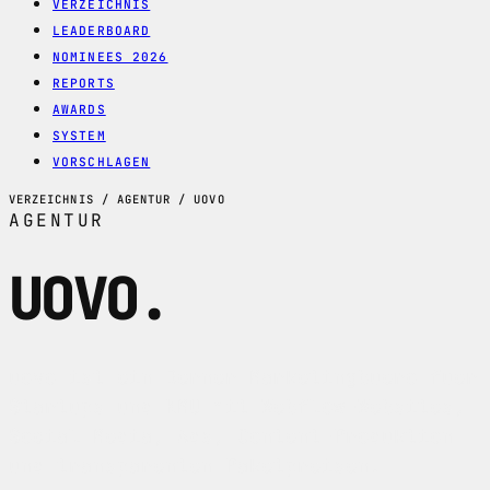
VERZEICHNIS
LEADERBOARD
NOMINEES 2026
REPORTS
AWARDS
SYSTEM
VORSCHLAGEN
VERZEICHNIS / AGENTUR / UOVO
AGENTUR
UOVO
.
uovo ist ein Berner Marketingbuero fuer
Startups und KMU mit Webflow-Websites,
Social Media, Ads, Content-Produktion
und transparenten Paketpreisen.