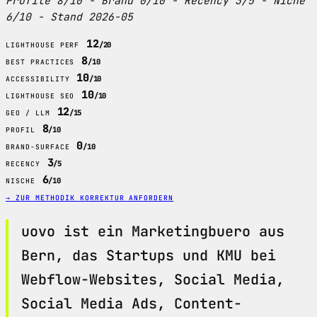
Profile 8/10 - Brand 0/10 - Recency 3/5 - Niche
6/10 - Stand 2026-05
12
/20
LIGHTHOUSE PERF
8
/10
BEST PRACTICES
10
/10
ACCESSIBILITY
10
/10
LIGHTHOUSE SEO
12
/15
GEO / LLM
8
/10
PROFIL
0
/10
BRAND-SURFACE
3
/5
RECENCY
6
/10
NISCHE
→ ZUR METHODIK
KORREKTUR ANFORDERN
uovo ist ein Marketingbuero aus
Bern, das Startups und KMU bei
Webflow-Websites, Social Media,
Social Media Ads, Content-