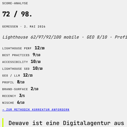
SCORE-ANALYSE
72 / 98
.
GEMESSEN · 2. MAI 2026
Lighthouse 62/97/92/100 mobile · GEO 8/10 · Prof
12
/20
LIGHTHOUSE PERF
9
/10
BEST PRACTICES
10
/10
ACCESSIBILITY
10
/10
LIGHTHOUSE SEO
12
/15
GEO / LLM
8
/10
PROFIL
2
/10
BRAND-SURFACE
3
/5
RECENCY
6
/10
NISCHE
→ ZUR METHODIK
KORREKTUR ANFORDERN
Dewave ist eine Digitalagentur aus