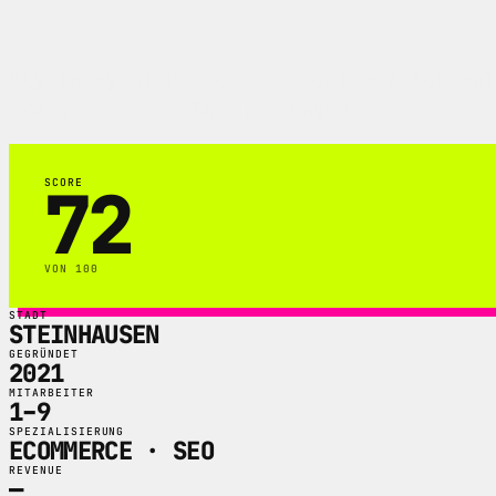
Digitalagentur spezialisiert auf Web-Ent
sowie Headless CMS Loesungen.
72
SCORE
VON 100
STADT
STEINHAUSEN
GEGRÜNDET
2021
MITARBEITER
1–9
SPEZIALISIERUNG
ECOMMERCE · SEO
REVENUE
—