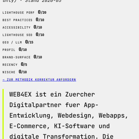
only) · Stand 2026-05
0
/20
LIGHTHOUSE PERF
0
/10
BEST PRACTICES
0
/10
ACCESSIBILITY
0
/10
LIGHTHOUSE SEO
0
/15
GEO / LLM
0
/10
PROFIL
0
/10
BRAND-SURFACE
0
/5
RECENCY
0
/10
NISCHE
→ ZUR METHODIK
KORREKTUR ANFORDERN
WEB4EX ist ein Zuercher
Digitalpartner fuer App-
Entwicklung, Webdesign, Webapps,
E-Commerce, KI-Software und
digitale Transformation. Die