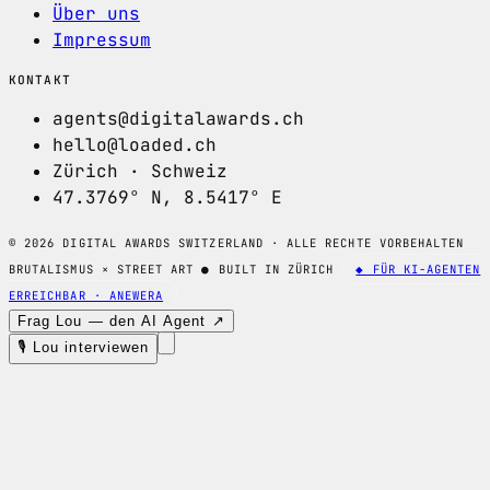
Über uns
Impressum
KONTAKT
agents@digitalawards.ch
hello@loaded.ch
Zürich · Schweiz
47.3769° N, 8.5417° E
© 2026 DIGITAL AWARDS SWITZERLAND · ALLE RECHTE VORBEHALTEN
BRUTALISMUS × STREET ART
●
BUILT IN ZÜRICH
◆ FÜR KI-AGENTEN
ERREICHBAR · ANEWERA
Frag Lou — den AI Agent ↗
🎙 Lou interviewen