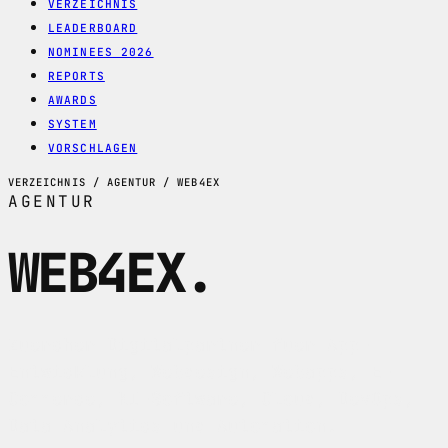
VERZEICHNIS
LEADERBOARD
NOMINEES 2026
REPORTS
AWARDS
SYSTEM
VORSCHLAGEN
VERZEICHNIS / AGENTUR / WEB4EX
AGENTUR
WEB4EX
.
Zuercher Digitalpartner fuer App-
Entwicklung, Webdesign, Webapps, E-
Commerce, KI-Software, Cloud, DevOps,
Data Analytics und Automation.