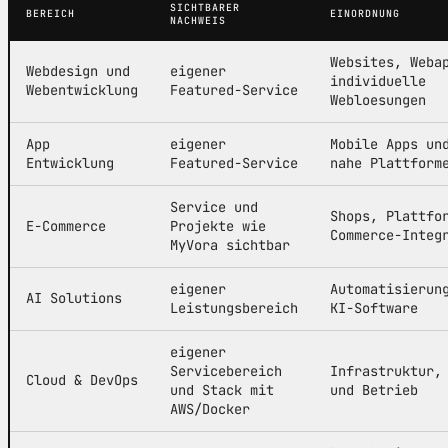
SICHTBARER
BEREICH
EINORDNUNG
NACHWEIS
Websites, Weba
Webdesign und
eigener
individuelle
Webentwicklung
Featured-Service
Webloesungen
App
eigener
Mobile Apps un
Entwicklung
Featured-Service
nahe Plattform
Service und
Shops, Plattfo
E-Commerce
Projekte wie
Commerce-Integ
MyVora sichtbar
eigener
Automatisierun
AI Solutions
Leistungsbereich
KI-Software
eigener
Servicebereich
Infrastruktur,
Cloud & DevOps
und Stack mit
und Betrieb
AWS/Docker