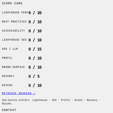
SCORE-CARD
0 / 20
LIGHTHOUSE PERF
0 / 10
BEST PRACTICES
0 / 10
ACCESSIBILITY
0 / 10
LIGHTHOUSE SEO
0 / 15
GEO / LLM
0 / 10
PROFIL
0 / 10
BRAND-SURFACE
0 / 5
RECENCY
0 / 10
NISCHE
METHODIK ANSEHEN
→
Sub-Scores erklärt: Lighthouse · GEO · Profil · Brand · Recency ·
Nische.
KONTAKT