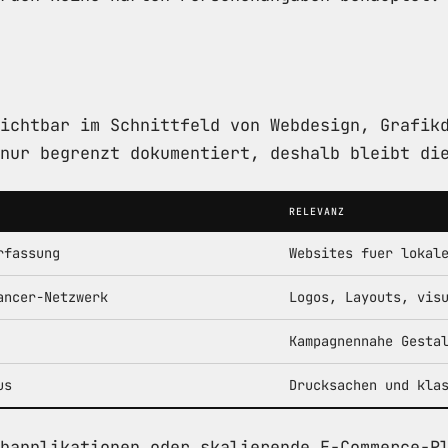
ichtbar im Schnittfeld von Webdesign, Grafik
nur begrenzt dokumentiert, deshalb bleibt di
RELEVANZ
rfassung
Websites fuer lokal
ancer-Netzwerk
Logos, Layouts, vis
Kampagnennahe Gesta
us
Drucksachen und kla
bapplikationen oder skalierende E-Commerce-P