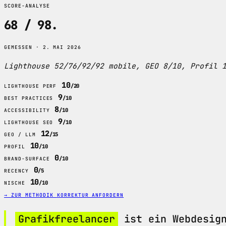
SCORE-ANALYSE
68 / 98
.
GEMESSEN · 2. MAI 2026
Lighthouse 52/76/92/92 mobile, GEO 8/10, Profil 
10
/20
LIGHTHOUSE PERF
9
/10
BEST PRACTICES
8
/10
ACCESSIBILITY
9
/10
LIGHTHOUSE SEO
12
/15
GEO / LLM
10
/10
PROFIL
0
/10
BRAND-SURFACE
0
/5
RECENCY
10
/10
NISCHE
→ ZUR METHODIK
KORREKTUR ANFORDERN
Grafikfreelancer
ist ein Webdesign