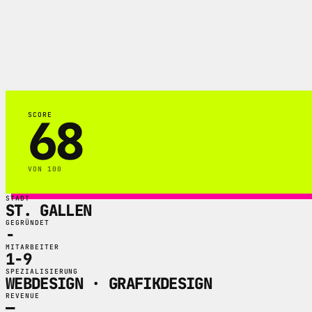
Grafikfreelancer ist ein Netzwerk fuer G
und Thurgau.
68
SCORE
VON 100
STADT
ST. GALLEN
GEGRÜNDET
-
MITARBEITER
1-9
SPEZIALISIERUNG
WEBDESIGN · GRAFIKDESIGN
REVENUE
—