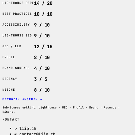
14 / 20
LIGHTHOUSE PERF
10 / 10
BEST PRACTICES
9 / 10
ACCESSIBILITY
9 / 10
LIGHTHOUSE SEO
12 / 15
GEO / LLM
8 / 10
PROFIL
4 / 10
BRAND-SURFACE
3 / 5
RECENCY
8 / 10
NISCHE
METHODIK ANSEHEN
→
Sub-Scores erklärt: Lighthouse · GEO · Profil · Brand · Recency ·
Nische.
KONTAKT
↗ liip.ch
✉ contact@liip.ch