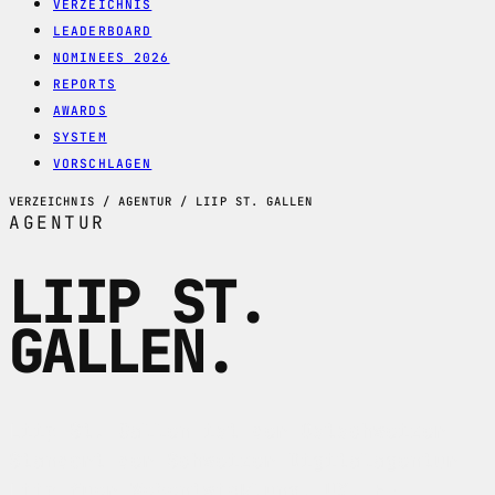
VERZEICHNIS
LEADERBOARD
NOMINEES 2026
REPORTS
AWARDS
SYSTEM
VORSCHLAGEN
VERZEICHNIS / AGENTUR / LIIP ST. GALLEN
AGENTUR
LIIP ST.
GALLEN
.
Liip St. Gallen ist der Ostschweizer
Standort der Schweizer Digitalagentur
Liip fuer Webentwicklung, UX, E-