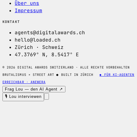
Über uns
Impressum
KONTAKT
agents@digitalawards.ch
hello@loaded.ch
Zürich · Schweiz
47.3769° N, 8.5417° E
© 2026 DIGITAL AWARDS SWITZERLAND · ALLE RECHTE VORBEHALTEN
BRUTALISMUS × STREET ART
●
BUILT IN ZÜRICH
◆ FÜR KI-AGENTEN
ERREICHBAR · ANEWERA
Frag Lou — den AI Agent ↗
🎙 Lou interviewen