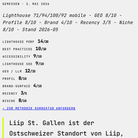
GEMESSEN · 2. MAI 2026
Lighthouse 71/94/100/92 mobile - GEO 8/10 -
Profile 8/10 - Brand 4/10 - Recency 3/5 - Niche
8/10 - Stand 2026-05
14
/20
LIGHTHOUSE PERF
10
/10
BEST PRACTICES
9
/10
ACCESSIBILITY
9
/10
LIGHTHOUSE SEO
12
/15
GEO / LLM
8
/10
PROFIL
4
/10
BRAND-SURFACE
3
/5
RECENCY
8
/10
NISCHE
→ ZUR METHODIK
KORREKTUR ANFORDERN
Liip St. Gallen ist der
Ostschweizer Standort von Liip,