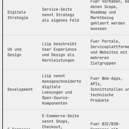
Fuer Vorhaben, b
denen Scope,
Service-Seite
Digitale
Roadmap und
nennt Strategy
Strategie
Marktbezug
als eigenes Feld
geklaert werden
muessen
Fuer Portale,
Liip beschreibt
Serviceplattform
UX und
User Experience
und Websites mit
Design
und Design als
mehreren
Kernleistungen
Zielgruppen
Liip nennt
Fuer Web-Apps,
massgeschneiderte
APIs,
digitale
Development
Schnittstellen u
Loesungen und
technische
Open-Source-
Produkte
Komponenten
E-Commerce-Seite
nennt Shops,
Fuer B2C/B2B-
Checkout,