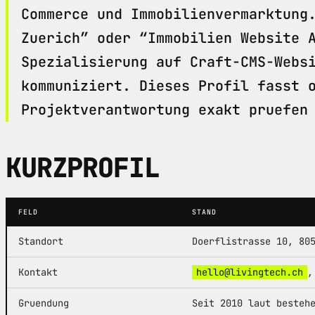
Commerce und Immobilienvermarktung
Zuerich” oder “Immobilien Website 
Spezialisierung auf Craft-CMS-Webs
kommuniziert. Dieses Profil fasst 
Projektverantwortung exakt pruefen
KURZPROFIL
FELD
STAND
Standort
Doerflistrasse 10, 80
Kontakt
hello@livingtech.ch
,
Gruendung
Seit 2010 laut besteh