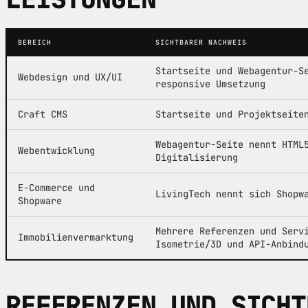
BEREICH
SICHTBARER NACHWEIS
Startseite und Webagentur-S
Webdesign und UX/UI
responsive Umsetzung
Craft CMS
Startseite und Projektseite
Webagentur-Seite nennt HTML
Webentwicklung
Digitalisierung
E-Commerce und
LivingTech nennt sich Shopw
Shopware
Mehrere Referenzen und Serv
Immobilienvermarktung
Isometrie/3D und API-Anbind
REFERENZEN UND SICHT