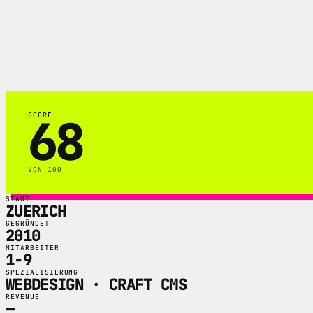
LivingTech ist eine Webagentur in Zueric
Immobilienvermarktung.
68
SCORE
VON 100
STADT
ZUERICH
GEGRÜNDET
2010
MITARBEITER
1-9
SPEZIALISIERUNG
WEBDESIGN · CRAFT CMS
REVENUE
—