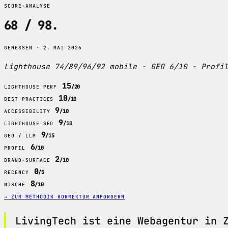
SCORE-ANALYSE
68 / 98
.
GEMESSEN · 2. MAI 2026
Lighthouse 74/89/96/92 mobile - GEO 6/10 - Profi
15
/20
LIGHTHOUSE PERF
10
/10
BEST PRACTICES
9
/10
ACCESSIBILITY
9
/10
LIGHTHOUSE SEO
9
/15
GEO / LLM
6
/10
PROFIL
2
/10
BRAND-SURFACE
0
/5
RECENCY
8
/10
NISCHE
→ ZUR METHODIK
KORREKTUR ANFORDERN
LivingTech ist eine Webagentur in 