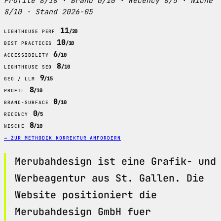
Profile 8/10 · Brand 0/10 · Recency 0/5 · Niche
8/10 · Stand 2026-05
11
/20
LIGHTHOUSE PERF
10
/10
BEST PRACTICES
6
/10
ACCESSIBILITY
8
/10
LIGHTHOUSE SEO
9
/15
GEO / LLM
8
/10
PROFIL
0
/10
BRAND-SURFACE
0
/5
RECENCY
8
/10
NISCHE
→ ZUR METHODIK
KORREKTUR ANFORDERN
Merubahdesign ist eine Grafik- und
Werbeagentur aus St. Gallen. Die
Website positioniert die
Merubahdesign GmbH fuer