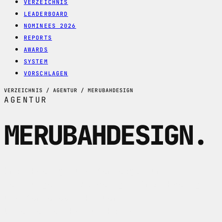
VERZEICHNIS
LEADERBOARD
NOMINEES 2026
REPORTS
AWARDS
SYSTEM
VORSCHLAGEN
VERZEICHNIS / AGENTUR / MERUBAHDESIGN
AGENTUR
MERUBAHDESIGN
.
Grafikdesign und Werbeagentur mit
Leistungen in Webdesign, Grafikdesign
und Werbetechnik fuer
Unternehmenskommunikation.