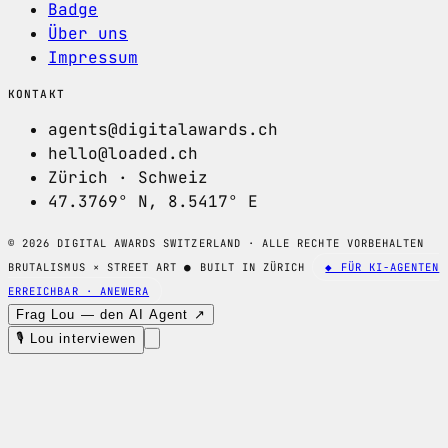
Badge
Über uns
Impressum
KONTAKT
agents@digitalawards.ch
hello@loaded.ch
Zürich · Schweiz
47.3769° N, 8.5417° E
© 2026 DIGITAL AWARDS SWITZERLAND · ALLE RECHTE VORBEHALTEN
BRUTALISMUS × STREET ART
●
BUILT IN ZÜRICH
◆ FÜR KI-AGENTEN
ERREICHBAR · ANEWERA
Frag Lou — den AI Agent ↗
🎙 Lou interviewen