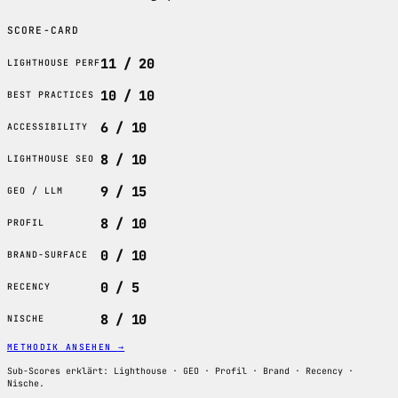
SCORE-CARD
11 / 20
LIGHTHOUSE PERF
10 / 10
BEST PRACTICES
6 / 10
ACCESSIBILITY
8 / 10
LIGHTHOUSE SEO
9 / 15
GEO / LLM
8 / 10
PROFIL
0 / 10
BRAND-SURFACE
0 / 5
RECENCY
8 / 10
NISCHE
METHODIK ANSEHEN
→
Sub-Scores erklärt: Lighthouse · GEO · Profil · Brand · Recency ·
Nische.