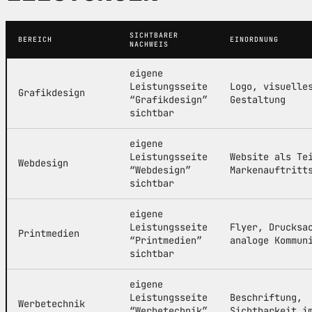
SICHTBARER
BEREICH
EINORDNUNG
NACHWEIS
eigene
Leistungsseite
Logo, visuelle
Grafikdesign
“Grafikdesign”
Gestaltung
sichtbar
eigene
Leistungsseite
Website als Te
Webdesign
“Webdesign”
Markenauftritt
sichtbar
eigene
Leistungsseite
Flyer, Drucksa
Printmedien
“Printmedien”
analoge Kommun
sichtbar
eigene
Leistungsseite
Beschriftung,
Werbetechnik
“Werbetechnik”
Sichtbarkeit i