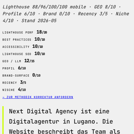
Lighthouse 88/96/100/100 mobile · GEO 8/10 ·
Profile 6/10 · Brand 0/10 · Recency 3/5 · Niche
4/10 · Stand 2026-05
18
/20
LIGHTHOUSE PERF
10
/10
BEST PRACTICES
10
/10
ACCESSIBILITY
10
/10
LIGHTHOUSE SEO
12
/15
GEO / LLM
6
/10
PROFIL
0
/10
BRAND-SURFACE
3
/5
RECENCY
4
/10
NISCHE
→ ZUR METHODIK
KORREKTUR ANFORDERN
Next Digital Agency ist eine
Digitalagentur in Lugano. Die
Website beschreibt das Team als