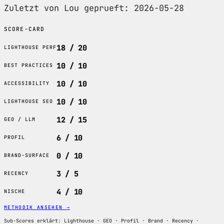
Zuletzt von Lou geprueft: 2026-05-28
SCORE-CARD
18 / 20
LIGHTHOUSE PERF
10 / 10
BEST PRACTICES
10 / 10
ACCESSIBILITY
10 / 10
LIGHTHOUSE SEO
12 / 15
GEO / LLM
6 / 10
PROFIL
0 / 10
BRAND-SURFACE
3 / 5
RECENCY
4 / 10
NISCHE
METHODIK ANSEHEN
→
Sub-Scores erklärt: Lighthouse · GEO · Profil · Brand · Recency ·