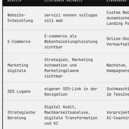
BEREICH
SICHTBARER NACHWEIS
EINORDNUNG
Custom We
Website-
servizi nennen sviluppo
dynamisch
Entwicklung
siti web
Landing P
E-commerce als
Online-Sh
E-Commerce
Webentwicklungsleistung
Verkaufsp
sichtbar
Strategien, Marketing
Marketing
Automation und
Wachstum,
digitale
Marketingplaene
Kampagnen
sichtbar
eigener SEO-Link in der
Suchmasch
SEO Lugano
Navigation
im Tessin
Digital Audit,
Strategische
Machbarkeitsanalyse,
Vorprojek
Beratung
digitale Transformation
AI-Coachi
und KI