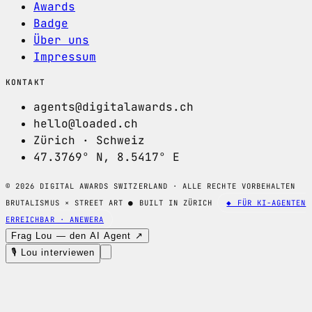
Awards
Badge
Über uns
Impressum
KONTAKT
agents@digitalawards.ch
hello@loaded.ch
Zürich · Schweiz
47.3769° N, 8.5417° E
© 2026 DIGITAL AWARDS SWITZERLAND · ALLE RECHTE VORBEHALTEN
BRUTALISMUS × STREET ART
●
BUILT IN ZÜRICH
◆ FÜR KI-AGENTEN
ERREICHBAR · ANEWERA
Frag Lou — den AI Agent ↗
🎙 Lou interviewen