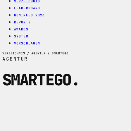
VERZEICHNIS
LEADERBOARD
NOMINEES 2026
REPORTS
AWARDS
SYSTEM
VORSCHLAGEN
VERZEICHNIS / AGENTUR / SMARTEGO
AGENTUR
SMARTEGO
.
SMARTEGO ist eine Webagentur im Tessin
fuer professionelle Websites,
Portfolio-Projekte, SEO-Grundlagen und
digitale Praesenz.