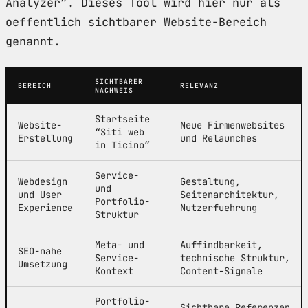
Analyzer”. Dieses Tool wird hier nur als
oeffentlich sichtbarer Website-Bereich
genannt.
SICHTBARER
BEREICH
RELEVANZ
NACHWEIS
Startseite
Website-
Neue Firmenwebsites
“Siti web
Erstellung
und Relaunches
in Ticino”
Service-
Webdesign
Gestaltung,
und
und User
Seitenarchitektur,
Portfolio-
Experience
Nutzerfuehrung
Struktur
Meta- und
Auffindbarkeit,
SEO-nahe
Service-
technische Struktur,
Umsetzung
Kontext
Content-Signale
Portfolio-
Sichtbare Referenzen