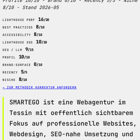
Profile 10/10 - Brand 0/10 - Recency 5/5 - Niche
8/10 - Stand 2026-05
16
/20
LIGHTHOUSE PERF
8
/10
BEST PRACTICES
8
/10
ACCESSIBILITY
10
/10
LIGHTHOUSE SEO
9
/15
GEO / LLM
10
/10
PROFIL
0
/10
BRAND-SURFACE
5
/5
RECENCY
8
/10
NISCHE
→ ZUR METHODIK
KORREKTUR ANFORDERN
SMARTEGO ist eine Webagentur im
Tessin mit oeffentlich sichtbarem
Fokus auf professionelle Websites,
Webdesign, SEO-nahe Umsetzung und