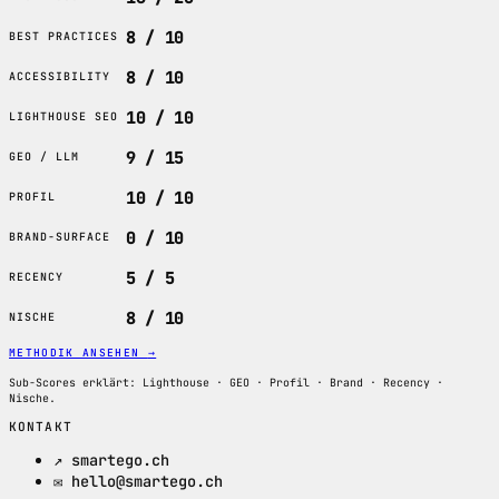
8 / 10
BEST PRACTICES
8 / 10
ACCESSIBILITY
10 / 10
LIGHTHOUSE SEO
9 / 15
GEO / LLM
10 / 10
PROFIL
0 / 10
BRAND-SURFACE
5 / 5
RECENCY
8 / 10
NISCHE
METHODIK ANSEHEN
→
Sub-Scores erklärt: Lighthouse · GEO · Profil · Brand · Recency ·
Nische.
KONTAKT
↗ smartego.ch
✉ hello@smartego.ch