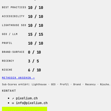
10 / 10
BEST PRACTICES
10 / 10
ACCESSIBILITY
10 / 10
LIGHTHOUSE SEO
15 / 15
GEO / LLM
10 / 10
PROFIL
0 / 10
BRAND-SURFACE
3 / 5
RECENCY
6 / 10
NISCHE
METHODIK ANSEHEN
→
Sub-Scores erklärt: Lighthouse · GEO · Profil · Brand · Recency · Nische.
KONTAKT
↗ pixelium.ch
✉ info@pixelium.ch