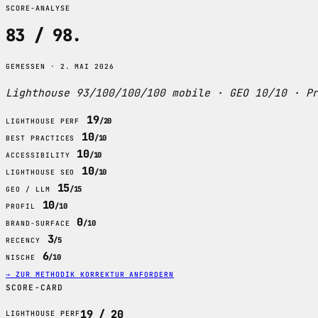
SCORE-ANALYSE
83 / 98
.
GEMESSEN · 2. MAI 2026
Lighthouse 93/100/100/100 mobile · GEO 10/10 · P
19
/20
LIGHTHOUSE PERF
10
/10
BEST PRACTICES
10
/10
ACCESSIBILITY
10
/10
LIGHTHOUSE SEO
15
/15
GEO / LLM
10
/10
PROFIL
0
/10
BRAND-SURFACE
3
/5
RECENCY
6
/10
NISCHE
→ ZUR METHODIK
KORREKTUR ANFORDERN
SCORE-CARD
19 / 20
LIGHTHOUSE PERF