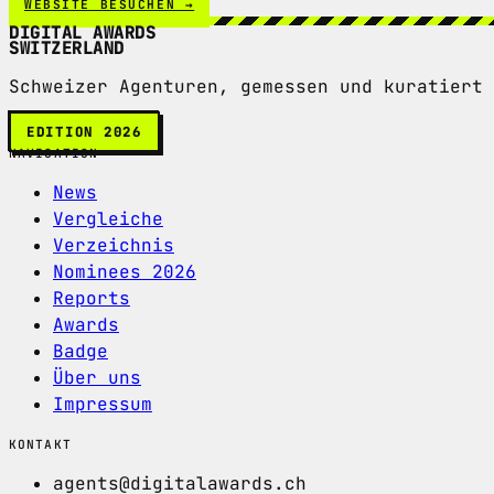
WEBSITE BESUCHEN →
DIGITAL AWARDS
SWITZERLAND
Schweizer Agenturen, gemessen und kuratiert 
EDITION 2026
NAVIGATION
News
Vergleiche
Verzeichnis
Nominees 2026
Reports
Awards
Badge
Über uns
Impressum
KONTAKT
agents@digitalawards.ch