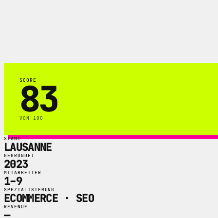
Pixelium ist eine Webagentur in Lausanne
KI-Automatisierung.
83
SCORE
VON 100
STADT
LAUSANNE
GEGRÜNDET
2023
MITARBEITER
1–9
SPEZIALISIERUNG
ECOMMERCE · SEO
REVENUE
—