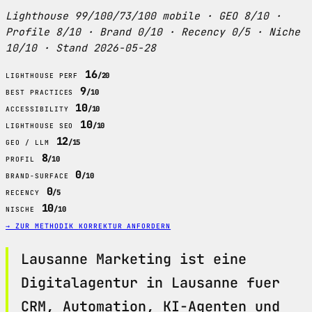
Lighthouse 99/100/73/100 mobile · GEO 8/10 ·
Profile 8/10 · Brand 0/10 · Recency 0/5 · Niche
10/10 · Stand 2026-05-28
16
/20
LIGHTHOUSE PERF
9
/10
BEST PRACTICES
10
/10
ACCESSIBILITY
10
/10
LIGHTHOUSE SEO
12
/15
GEO / LLM
8
/10
PROFIL
0
/10
BRAND-SURFACE
0
/5
RECENCY
10
/10
NISCHE
→ ZUR METHODIK
KORREKTUR ANFORDERN
Lausanne Marketing ist eine
Digitalagentur in Lausanne fuer
CRM, Automation, KI-Agenten und