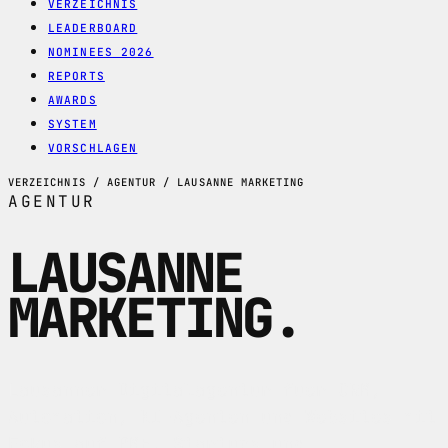
VERZEICHNIS
LEADERBOARD
NOMINEES 2026
REPORTS
AWARDS
SYSTEM
VORSCHLAGEN
VERZEICHNIS / AGENTUR / LAUSANNE MARKETING
AGENTUR
LAUSANNE
MARKETING
.
Lausanner Digitalagentur fuer CRM,
Automation, KI-Agenten und Websites mit
Fokus auf PME, Startups und