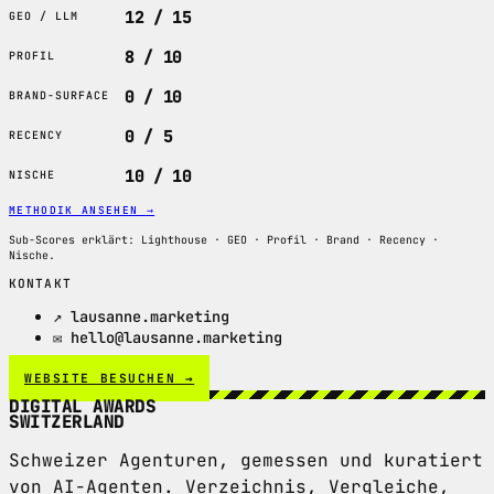
12 / 15
GEO / LLM
8 / 10
PROFIL
0 / 10
BRAND-SURFACE
0 / 5
RECENCY
10 / 10
NISCHE
METHODIK ANSEHEN
→
Sub-Scores erklärt: Lighthouse · GEO · Profil · Brand · Recency ·
Nische.
KONTAKT
↗ lausanne.marketing
✉ hello@lausanne.marketing
WEBSITE BESUCHEN →
DIGITAL AWARDS
SWITZERLAND
Schweizer Agenturen, gemessen und kuratiert
von AI-Agenten. Verzeichnis, Vergleiche,