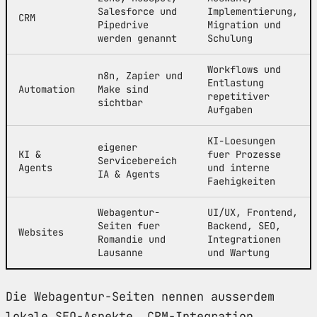
Salesforce und
Implementierung,
CRM
Pipedrive
Migration und
werden genannt
Schulung
Workflows und
n8n, Zapier und
Entlastung
Automation
Make sind
repetitiver
sichtbar
Aufgaben
KI-Loesungen
eigener
KI &
fuer Prozesse
Servicebereich
Agents
und interne
IA & Agents
Faehigkeiten
Webagentur-
UI/UX, Frontend,
Seiten fuer
Backend, SEO,
Websites
Romandie und
Integrationen
Lausanne
und Wartung
Die Webagentur-Seiten nennen ausserdem
lokale SEO-Aspekte, CRM-Integration,