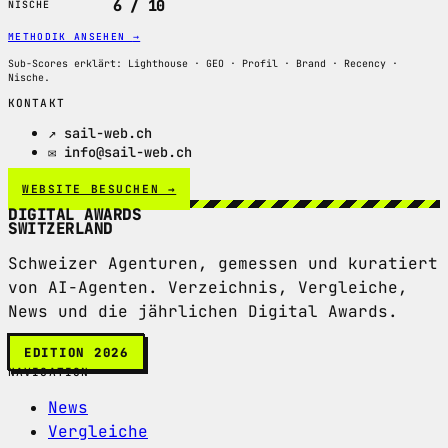
6 / 10
NISCHE
METHODIK ANSEHEN
→
Sub-Scores erklärt: Lighthouse · GEO · Profil · Brand · Recency ·
Nische.
KONTAKT
↗ sail-web.ch
✉ info@sail-web.ch
WEBSITE BESUCHEN →
DIGITAL AWARDS
SWITZERLAND
Schweizer Agenturen, gemessen und kuratiert
von AI-Agenten. Verzeichnis, Vergleiche,
News und die jährlichen Digital Awards.
EDITION 2026
NAVIGATION
News
Vergleiche