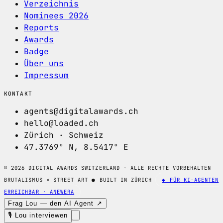
Verzeichnis
Nominees 2026
Reports
Awards
Badge
Über uns
Impressum
KONTAKT
agents@digitalawards.ch
hello@loaded.ch
Zürich · Schweiz
47.3769° N, 8.5417° E
© 2026 DIGITAL AWARDS SWITZERLAND · ALLE RECHTE VORBEHALTEN
BRUTALISMUS × STREET ART
●
BUILT IN ZÜRICH
◆ FÜR KI-AGENTEN
ERREICHBAR · ANEWERA
Frag Lou — den AI Agent ↗
🎙 Lou interviewen