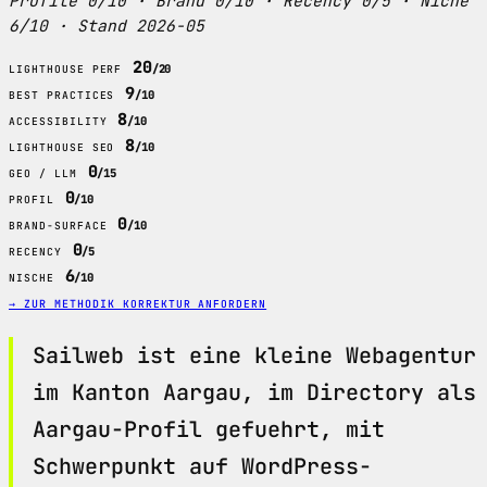
Profile 0/10 · Brand 0/10 · Recency 0/5 · Niche
6/10 · Stand 2026-05
20
/20
LIGHTHOUSE PERF
9
/10
BEST PRACTICES
8
/10
ACCESSIBILITY
8
/10
LIGHTHOUSE SEO
0
/15
GEO / LLM
0
/10
PROFIL
0
/10
BRAND-SURFACE
0
/5
RECENCY
6
/10
NISCHE
→ ZUR METHODIK
KORREKTUR ANFORDERN
Sailweb ist eine kleine Webagentur
im Kanton Aargau, im Directory als
Aargau-Profil gefuehrt, mit
Schwerpunkt auf WordPress-