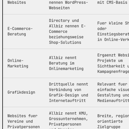
Websites
nennen WordPress-
mit CMS-Basis
Webseiten
Directory und
Fuer kleine S
Allbiz nennen E-
E-Commerce-
oder
Commerce
Beratung
Einstiegsbera
beziehungsweise
in Online-Ver
Shop-Solutions
Ergaenzt Webs
Allbiz nennt
Online-
Projekte um
Beratung im
Marketing
Sichtbarkeit 
Onlinemarketing
Kampagnenfrag
Drittquelle nennt
Relevant fuer
Verbindung von
einfache visu
Grafikdesign
Grafik-Design und
Gestaltung un
Internetauftritt
Medienauftrit
Allbiz nennt KMU,
Websites fuer
Breite, regio
Grossunternehmen,
Vereine und
orientierte
Privatpersonen
Privatpersonen
Zielgruppe