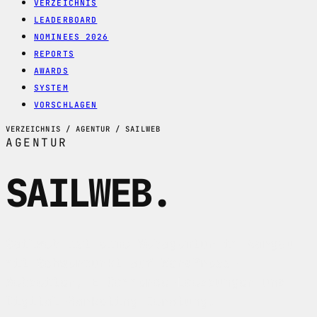
VERZEICHNIS
LEADERBOARD
NOMINEES 2026
REPORTS
AWARDS
SYSTEM
VORSCHLAGEN
VERZEICHNIS / AGENTUR / SAILWEB
AGENTUR
SAILWEB
.
Sailweb ist eine Webagentur im Aargau
mit Schwerpunkt auf WordPress-
Webseiten, E-Commerce-Loessungen und
Digital-Marketing-Beratung.