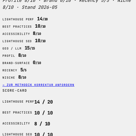
Profile 8/10 · Brand 0/10 · Recency 5/5 · Niche
8/10 · Stand 2026-05
14
/20
LIGHTHOUSE PERF
10
/10
BEST PRACTICES
8
/10
ACCESSIBILITY
10
/10
LIGHTHOUSE SEO
15
/15
GEO / LLM
8
/10
PROFIL
0
/10
BRAND-SURFACE
5
/5
RECENCY
8
/10
NISCHE
→ ZUR METHODIK
KORREKTUR ANFORDERN
SCORE-CARD
14 / 20
LIGHTHOUSE PERF
10 / 10
BEST PRACTICES
8 / 10
ACCESSIBILITY
10 / 10
LIGHTHOUSE SEO