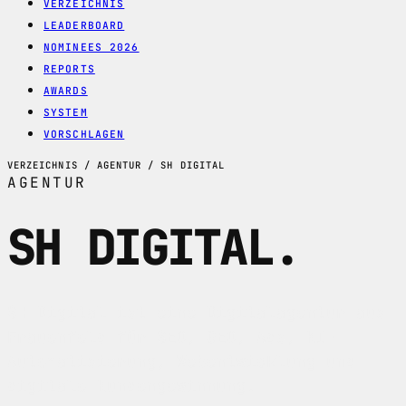
VERZEICHNIS
LEADERBOARD
NOMINEES 2026
REPORTS
AWARDS
SYSTEM
VORSCHLAGEN
VERZEICHNIS / AGENTUR / SH DIGITAL
AGENTUR
SH DIGITAL
.
SH Digital ist eine Digitalagentur aus
Frauenfeld für SEO, GEO, Ads, KI-
Automatisierung, Webentwicklung und
digitale Kundengewinnung.