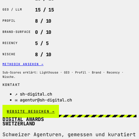
15 / 15
GEO / LLM
8 / 10
PROFIL
0 / 10
BRAND-SURFACE
5 / 5
RECENCY
8 / 10
NISCHE
METHODIK ANSEHEN
→
Sub-Scores erklärt: Lighthouse · GEO · Profil · Brand · Recency ·
Nische.
KONTAKT
↗ sh-digital.ch
✉ agentur@sh-digital.ch
WEBSITE BESUCHEN →
DIGITAL AWARDS
SWITZERLAND
Schweizer Agenturen, gemessen und kuratiert