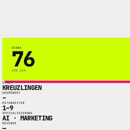
Zertifizierte SEO-Agentur mit Spezialisi
und Performance Marketing.
76
SCORE
VON 100
STADT
KREUZLINGEN
GEGRÜNDET
–
MITARBEITER
1–9
SPEZIALISIERUNG
AI · MARKETING
REVENUE
—