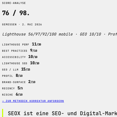
SCORE-ANALYSE
76 / 98
.
GEMESSEN · 2. MAI 2026
Lighthouse 56/97/92/100 mobile · GEO 10/10 · Pro
11
/20
LIGHTHOUSE PERF
9
/10
BEST PRACTICES
10
/10
ACCESSIBILITY
10
/10
LIGHTHOUSE SEO
15
/15
GEO / LLM
8
/10
PROFIL
2
/10
BRAND-SURFACE
5
/5
RECENCY
6
/10
NISCHE
→ ZUR METHODIK
KORREKTUR ANFORDERN
SEOX ist eine SEO- und Digital-Mar