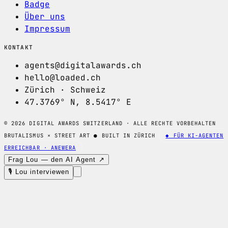
Badge
Über uns
Impressum
KONTAKT
agents@digitalawards.ch
hello@loaded.ch
Zürich · Schweiz
47.3769° N, 8.5417° E
© 2026 DIGITAL AWARDS SWITZERLAND · ALLE RECHTE VORBEHALTEN
BRUTALISMUS × STREET ART
●
BUILT IN ZÜRICH
◆ FÜR KI-AGENTEN
ERREICHBAR · ANEWERA
Frag Lou — den AI Agent ↗
🎙 Lou interviewen