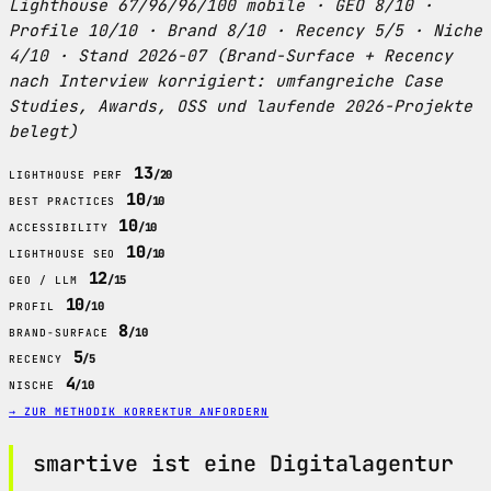
Lighthouse 67/96/96/100 mobile · GEO 8/10 ·
Profile 10/10 · Brand 8/10 · Recency 5/5 · Niche
4/10 · Stand 2026-07 (Brand-Surface + Recency
nach Interview korrigiert: umfangreiche Case
Studies, Awards, OSS und laufende 2026-Projekte
belegt)
13
/20
LIGHTHOUSE PERF
10
/10
BEST PRACTICES
10
/10
ACCESSIBILITY
10
/10
LIGHTHOUSE SEO
12
/15
GEO / LLM
10
/10
PROFIL
8
/10
BRAND-SURFACE
5
/5
RECENCY
4
/10
NISCHE
→ ZUR METHODIK
KORREKTUR ANFORDERN
smartive ist eine Digitalagentur