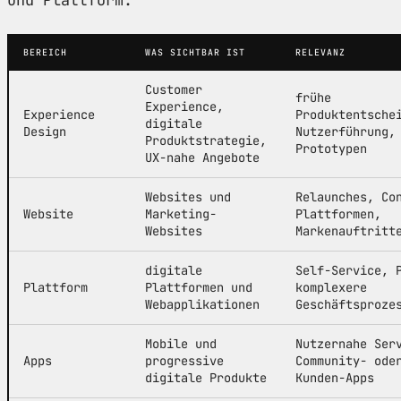
BEREICH
WAS SICHTBAR IST
RELEVANZ
Customer
frühe
Experience,
Experience
Produktentsche
digitale
Design
Nutzerführung,
Produktstrategie,
Prototypen
UX-nahe Angebote
Websites und
Relaunches, Co
Website
Marketing-
Plattformen,
Websites
Markenauftritt
digitale
Self-Service, 
Plattform
Plattformen und
komplexere
Webapplikationen
Geschäftsproze
Mobile und
Nutzernahe Ser
Apps
progressive
Community- ode
digitale Produkte
Kunden-Apps