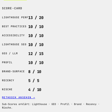
SCORE-CARD
13 / 20
LIGHTHOUSE PERF
10 / 10
BEST PRACTICES
10 / 10
ACCESSIBILITY
10 / 10
LIGHTHOUSE SEO
12 / 15
GEO / LLM
10 / 10
PROFIL
8 / 10
BRAND-SURFACE
5 / 5
RECENCY
4 / 10
NISCHE
METHODIK ANSEHEN
→
Sub-Scores erklärt: Lighthouse · GEO · Profil · Brand · Recency ·
Nische.