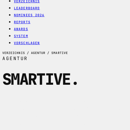
VERZEICHNIS
LEADERBOARD
NOMINEES 2026
REPORTS
AWARDS
SYSTEM
VORSCHLAGEN
VERZEICHNIS / AGENTUR / SMARTIVE
AGENTUR
SMARTIVE
.
Digitalagentur mit Fokus auf Customer
Experience, Technologie und Artificial
Intelligence für Web und App-
Entwicklung sowie massgeschneiderte