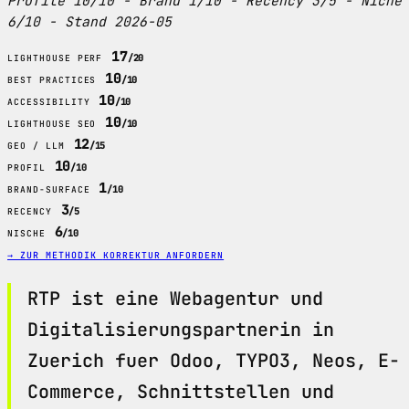
Profile 10/10 - Brand 1/10 - Recency 3/5 - Niche
6/10 - Stand 2026-05
17
/20
LIGHTHOUSE PERF
10
/10
BEST PRACTICES
10
/10
ACCESSIBILITY
10
/10
LIGHTHOUSE SEO
12
/15
GEO / LLM
10
/10
PROFIL
1
/10
BRAND-SURFACE
3
/5
RECENCY
6
/10
NISCHE
→ ZUR METHODIK
KORREKTUR ANFORDERN
RTP ist eine Webagentur und
Digitalisierungspartnerin in
Zuerich fuer Odoo, TYPO3, Neos, E-
Commerce, Schnittstellen und