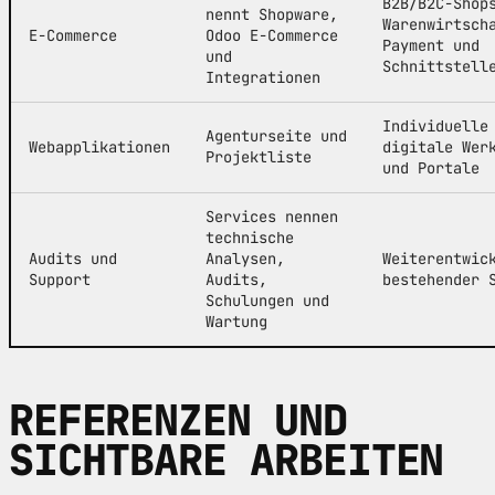
B2B/B2C-Shop
nennt Shopware,
Warenwirtsch
E-Commerce
Odoo E-Commerce
Payment und
und
Schnittstell
Integrationen
Individuelle
Agenturseite und
Webapplikationen
digitale Wer
Projektliste
und Portale
Services nennen
technische
Audits und
Analysen,
Weiterentwic
Support
Audits,
bestehender 
Schulungen und
Wartung
REFERENZEN UND
SICHTBARE ARBEITEN