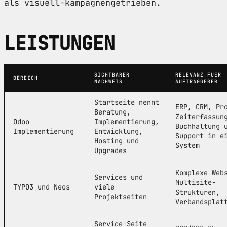
als visuell-kampagnengetrieben.
LEISTUNGEN
SICHTBARER
RELEVANZ FUER
BEREICH
NACHWEIS
AUFTRAGGEBER
Startseite nennt
ERP, CRM, Pr
Beratung,
Zeiterfassun
Odoo
Implementierung,
Buchhaltung 
Implementierung
Entwicklung,
Support in e
Hosting und
System
Upgrades
Komplexe Web
Services und
Multisite-
TYPO3 und Neos
viele
Strukturen,
Projektseiten
Verbandsplat
Service-Seite