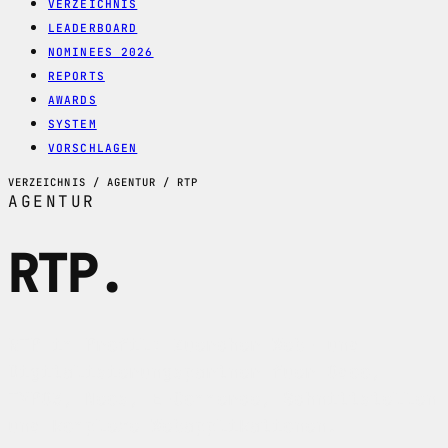
VERZEICHNIS
LEADERBOARD
NOMINEES 2026
REPORTS
AWARDS
SYSTEM
VORSCHLAGEN
VERZEICHNIS / AGENTUR / RTP
AGENTUR
RTP
.
RTP im Profil: Zuercher Web- und
Digitalisierungspartner fuer Odoo,
TYPO3, Neos, E-Commerce, Schnittstellen
und komplexe Webapplikationen.