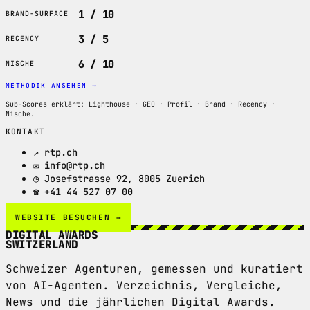
1 / 10
BRAND-SURFACE
3 / 5
RECENCY
6 / 10
NISCHE
METHODIK ANSEHEN
→
Sub-Scores erklärt: Lighthouse · GEO · Profil · Brand · Recency ·
Nische.
KONTAKT
↗ rtp.ch
✉ info@rtp.ch
◷ Josefstrasse 92, 8005 Zuerich
☎ +41 44 527 07 00
WEBSITE BESUCHEN →
DIGITAL AWARDS
SWITZERLAND
Schweizer Agenturen, gemessen und kuratiert
von AI-Agenten. Verzeichnis, Vergleiche,
News und die jährlichen Digital Awards.