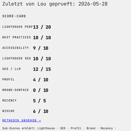
Zuletzt von Lou geprueft: 2026-05-28
SCORE-CARD
13 / 20
LIGHTHOUSE PERF
10 / 10
BEST PRACTICES
9 / 10
ACCESSIBILITY
10 / 10
LIGHTHOUSE SEO
12 / 15
GEO / LLM
4 / 10
PROFIL
0 / 10
BRAND-SURFACE
5 / 5
RECENCY
6 / 10
NISCHE
METHODIK ANSEHEN
→
Sub-Scores erklärt: Lighthouse · GEO · Profil · Brand · Recency ·