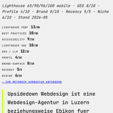
Lighthouse 65/90/96/100 mobile · GEO 8/10 ·
Profile 4/10 · Brand 0/10 · Recency 5/5 · Niche
6/10 · Stand 2026-05
13
/20
LIGHTHOUSE PERF
10
/10
BEST PRACTICES
9
/10
ACCESSIBILITY
10
/10
LIGHTHOUSE SEO
12
/15
GEO / LLM
4
/10
PROFIL
0
/10
BRAND-SURFACE
5
/5
RECENCY
6
/10
NISCHE
→ ZUR METHODIK
KORREKTUR ANFORDERN
Upsidedown Webdesign ist eine
Webdesign-Agentur in Luzern
beziehungsweise Ebikon fuer