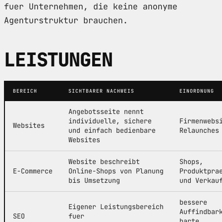
fuer Unternehmen, die keine anonyme
Agenturstruktur brauchen.
LEISTUNGEN
BEREICH
SICHTBARER NACHWEIS
EINORDNUNG
Angebotsseite nennt
individuelle, sichere
Firmenwebs
Websites
und einfach bedienbare
Relaunches
Websites
Website beschreibt
Shops,
E-Commerce
Online-Shops von Planung
Produktpra
bis Umsetzung
und Verkau
bessere
Eigener Leistungsbereich
Auffindbar
SEO
fuer
harte