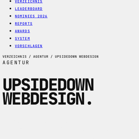
VERZEICHNIS
LEADERBOARD
NOMINEES 2026
REPORTS
AWARDS
SYSTEM
VORSCHLAGEN
VERZEICHNIS / AGENTUR / UPSIDEDOWN WEBDESIGN
AGENTUR
UPSIDEDOWN
WEBDESIGN
.
Webdesign-Agentur aus Ebikon/Luzern
fuer Websites, E-Commerce und SEO mit
sichtbaren KMU-, Praxis-, Non-Profit-