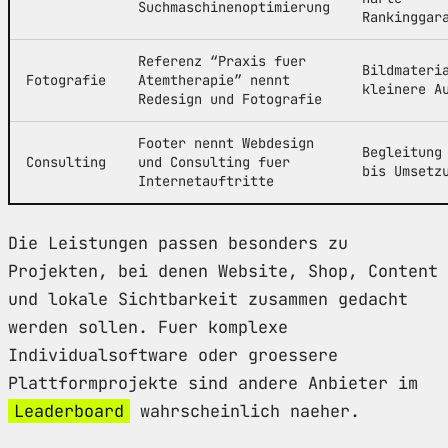
Suchmaschinenoptimierung
Rankinggar
Referenz “Praxis fuer
Bildmateri
Fotografie
Atemtherapie” nennt
kleinere A
Redesign und Fotografie
Footer nennt Webdesign
Begleitung
Consulting
und Consulting fuer
bis Umsetz
Internetauftritte
Die Leistungen passen besonders zu
Projekten, bei denen Website, Shop, Content
und lokale Sichtbarkeit zusammen gedacht
werden sollen. Fuer komplexe
Individualsoftware oder groessere
Plattformprojekte sind andere Anbieter im
Leaderboard
wahrscheinlich naeher.