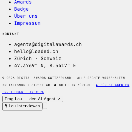
Awards
Badge
Über uns
Impressum
KONTAKT
agents@digitalawards.ch
hello@loaded.ch
Zürich · Schweiz
47.3769° N, 8.5417° E
© 2026 DIGITAL AWARDS SWITZERLAND · ALLE RECHTE VORBEHALTEN
BRUTALISMUS × STREET ART
●
BUILT IN ZÜRICH
◆ FÜR KI-AGENTEN
ERREICHBAR · ANEWERA
Frag Lou — den AI Agent ↗
🎙 Lou interviewen