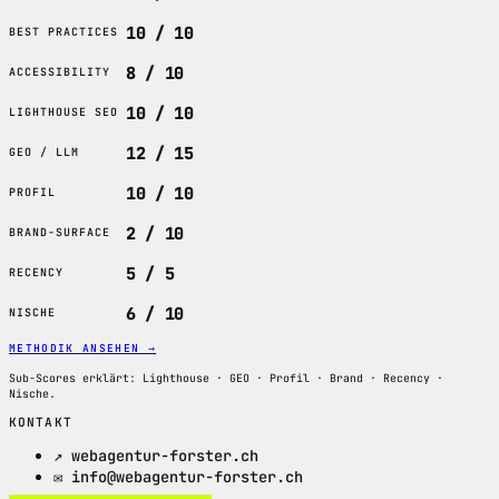
10 / 10
BEST PRACTICES
8 / 10
ACCESSIBILITY
10 / 10
LIGHTHOUSE SEO
12 / 15
GEO / LLM
10 / 10
PROFIL
2 / 10
BRAND-SURFACE
5 / 5
RECENCY
6 / 10
NISCHE
METHODIK ANSEHEN
→
Sub-Scores erklärt: Lighthouse · GEO · Profil · Brand · Recency ·
Nische.
KONTAKT
↗ webagentur-forster.ch
✉ info@webagentur-forster.ch