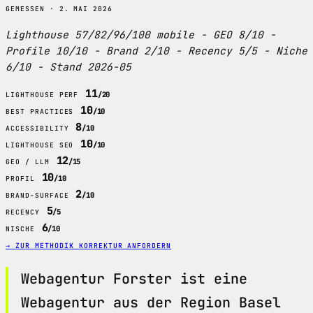
GEMESSEN · 2. MAI 2026
Lighthouse 57/82/96/100 mobile - GEO 8/10 -
Profile 10/10 - Brand 2/10 - Recency 5/5 - Niche
6/10 - Stand 2026-05
11
/20
LIGHTHOUSE PERF
10
/10
BEST PRACTICES
8
/10
ACCESSIBILITY
10
/10
LIGHTHOUSE SEO
12
/15
GEO / LLM
10
/10
PROFIL
2
/10
BRAND-SURFACE
5
/5
RECENCY
6
/10
NISCHE
→ ZUR METHODIK
KORREKTUR ANFORDERN
Webagentur Forster ist eine
Webagentur aus der Region Basel