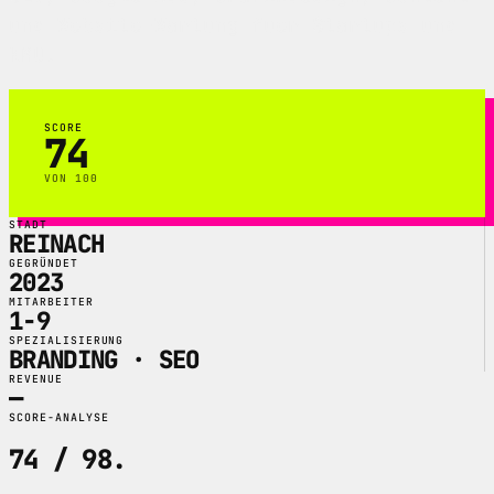
und Website-Wartung fuer Startups und
KMU.
SCORE
74
VON 100
STADT
REINACH
GEGRÜNDET
2023
MITARBEITER
1-9
SPEZIALISIERUNG
BRANDING · SEO
REVENUE
—
SCORE-ANALYSE
74 / 98
.