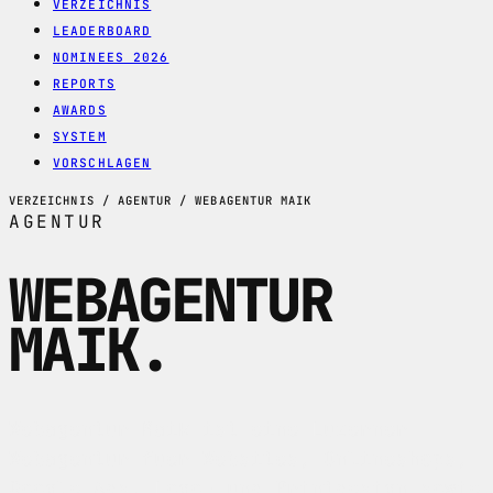
VERZEICHNIS
LEADERBOARD
NOMINEES 2026
REPORTS
AWARDS
SYSTEM
VORSCHLAGEN
VERZEICHNIS / AGENTUR / WEBAGENTUR MAIK
AGENTUR
WEBAGENTUR
MAIK
.
Webagentur Maik ist eine Luzerner
Webagentur fuer Websites, Onlineshops,
Google Ads, Logo- und Printdesign sowie