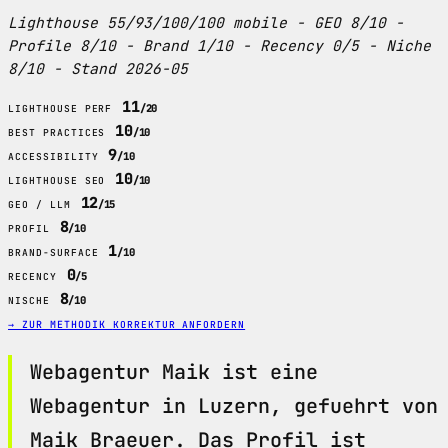
Lighthouse 55/93/100/100 mobile - GEO 8/10 -
Profile 8/10 - Brand 1/10 - Recency 0/5 - Niche
8/10 - Stand 2026-05
11
/20
LIGHTHOUSE PERF
10
/10
BEST PRACTICES
9
/10
ACCESSIBILITY
10
/10
LIGHTHOUSE SEO
12
/15
GEO / LLM
8
/10
PROFIL
1
/10
BRAND-SURFACE
0
/5
RECENCY
8
/10
NISCHE
→ ZUR METHODIK
KORREKTUR ANFORDERN
Webagentur Maik ist eine
Webagentur in Luzern, gefuehrt von
Maik Braeuer. Das Profil ist