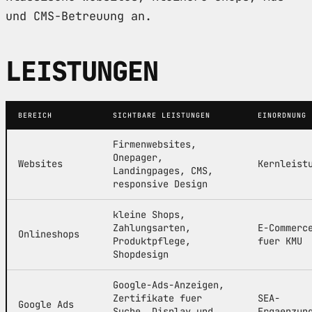
und CMS-Betreuung an.
LEISTUNGEN
BEREICH
SICHTBARE LEISTUNGEN
EINORDNUNG
Firmenwebsites,
Onepager,
Websites
Kernleist
Landingpages, CMS,
responsive Design
kleine Shops,
Zahlungsarten,
E-Commerc
Onlineshops
Produktpflege,
fuer KMU
Shopdesign
Google-Ads-Anzeigen,
Zertifikate fuer
SEA-
Google Ads
Suche, Display und
Ergaenzun