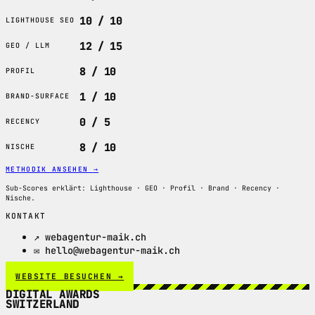
10 / 10
LIGHTHOUSE SEO
12 / 15
GEO / LLM
8 / 10
PROFIL
1 / 10
BRAND-SURFACE
0 / 5
RECENCY
8 / 10
NISCHE
METHODIK ANSEHEN
→
Sub-Scores erklärt: Lighthouse · GEO · Profil · Brand · Recency ·
Nische.
KONTAKT
↗ webagentur-maik.ch
✉ hello@webagentur-maik.ch
WEBSITE BESUCHEN →
DIGITAL AWARDS
SWITZERLAND