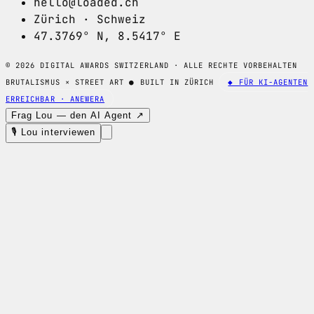
hello@loaded.ch
Zürich · Schweiz
47.3769° N, 8.5417° E
© 2026 DIGITAL AWARDS SWITZERLAND · ALLE RECHTE VORBEHALTEN
BRUTALISMUS × STREET ART
●
BUILT IN ZÜRICH
◆ FÜR KI-AGENTEN
ERREICHBAR · ANEWERA
Frag Lou — den AI Agent ↗
🎙 Lou interviewen