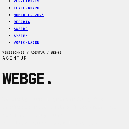
VERZEICHNIS
LEADERBOARD
NOMINEES 2026
REPORTS
AWARDS
SYSTEM
VORSCHLAGEN
VERZEICHNIS / AGENTUR / WEBGE
AGENTUR
WEBGE
.
Webdesign und Logoerstellung fuer
professionelle Online-Praesenzen mit
modernem Design und
benutzerfreundlichen Loesungen.