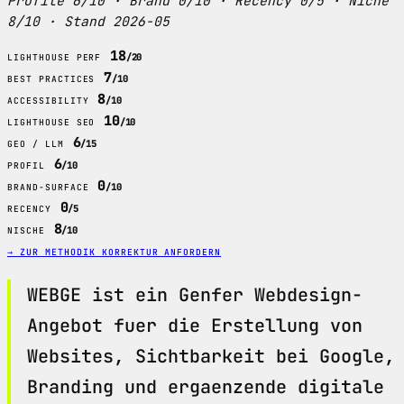
Profile 6/10 · Brand 0/10 · Recency 0/5 · Niche
8/10 · Stand 2026-05
18
/20
LIGHTHOUSE PERF
7
/10
BEST PRACTICES
8
/10
ACCESSIBILITY
10
/10
LIGHTHOUSE SEO
6
/15
GEO / LLM
6
/10
PROFIL
0
/10
BRAND-SURFACE
0
/5
RECENCY
8
/10
NISCHE
→ ZUR METHODIK
KORREKTUR ANFORDERN
WEBGE ist ein Genfer Webdesign-
Angebot fuer die Erstellung von
Websites, Sichtbarkeit bei Google,
Branding und ergaenzende digitale