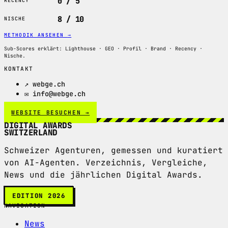
0 / 5
RECENCY
8 / 10
NISCHE
METHODIK ANSEHEN
→
Sub-Scores erklärt: Lighthouse · GEO · Profil · Brand · Recency ·
Nische.
KONTAKT
↗ webge.ch
✉ info@webge.ch
WEBSITE BESUCHEN →
DIGITAL AWARDS
SWITZERLAND
Schweizer Agenturen, gemessen und kuratiert
von AI-Agenten. Verzeichnis, Vergleiche,
News und die jährlichen Digital Awards.
EDITION 2026
NAVIGATION
News