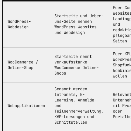
Fuer Co
Website
Startseite und Ueber-
Landing
WordPress-
uns-Seite nennen
und
Webdesign
WordPress-Websites
redakti
und Webdesign
pflegba
Seiten
Fuer KM
Startseite nennt
WordPre
WooCommerce /
verkaufsstarke
Shopfun
Online-Shop
WooCommerce Online-
kombini
Shops
wollen
Genannt werden
Intranets, E-
Relevan
Learning, Anmelde-
Unterne
Webapplikationen
und
mit Pro
Teilnehmerverwaltung,
oder
KVP-Loesungen und
Portalb
Schnittstellen