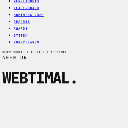
VERZEICHNIS
LEADERBOARD
NOMINEES 2026
REPORTS
AWARDS
SYSTEM
VORSCHLAGEN
VERZEICHNIS / AGENTUR / WEBTIMAL
AGENTUR
WEBTIMAL
.
Basler Webagentur spezialisiert auf
WordPress, WooCommerce E-Shops und
massgeschneiderte Web-Applikationen
seit 2008.