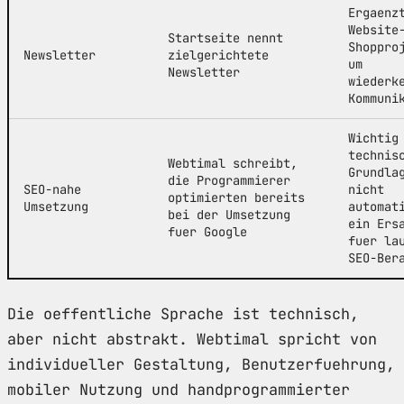
Ergaenz
Website
Startseite nennt
Shoppro
Newsletter
zielgerichtete
um
Newsletter
wiederk
Kommuni
Wichtig
technis
Webtimal schreibt,
Grundla
die Programmierer
SEO-nahe
nicht
optimierten bereits
Umsetzung
automat
bei der Umsetzung
ein Ers
fuer Google
fuer la
SEO-Ber
Die oeffentliche Sprache ist technisch,
aber nicht abstrakt. Webtimal spricht von
individueller Gestaltung, Benutzerfuehrung,
mobiler Nutzung und handprogrammierter