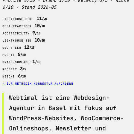
Profile 8/10 · Brand 1/10 · Recency 3/5 · Niche
6/10 · Stand 2026-05
11
/20
LIGHTHOUSE PERF
10
/10
BEST PRACTICES
9
/10
ACCESSIBILITY
10
/10
LIGHTHOUSE SEO
12
/15
GEO / LLM
8
/10
PROFIL
1
/10
BRAND-SURFACE
3
/5
RECENCY
6
/10
NISCHE
→ ZUR METHODIK
KORREKTUR ANFORDERN
Webtimal ist eine Webdesign-
Agentur in Basel mit Fokus auf
WordPress-Websites, WooCommerce-
Onlineshops, Newsletter und