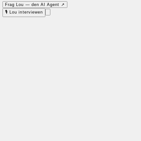
Frag Lou — den AI Agent ↗
🎙 Lou interviewen