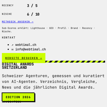
3 / 5
RECENCY
6 / 10
NISCHE
METHODIK ANSEHEN
→
Sub-Scores erklärt: Lighthouse · GEO · Profil · Brand · Recency ·
Nische.
KONTAKT
↗ webtimal.ch
✉ info@webtimal.ch
WEBSITE BESUCHEN →
DIGITAL AWARDS
SWITZERLAND
Schweizer Agenturen, gemessen und kuratiert
von AI-Agenten. Verzeichnis, Vergleiche,
News und die jährlichen Digital Awards.
EDITION 2026
NAVIGATION