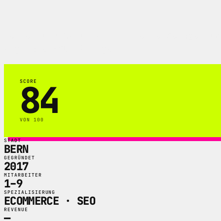
Rettenmund Solutions ist eine Webagentur
digitale KMU-Lösungen.
84
SCORE
VON 100
STADT
BERN
GEGRÜNDET
2017
MITARBEITER
1–9
SPEZIALISIERUNG
ECOMMERCE · SEO
REVENUE
—