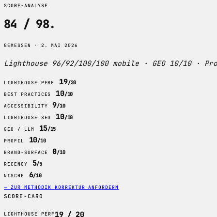
SCORE-ANALYSE
84 / 98
.
GEMESSEN · 2. MAI 2026
Lighthouse 96/92/100/100 mobile · GEO 10/10 · Pr
19
/20
LIGHTHOUSE PERF
10
/10
BEST PRACTICES
9
/10
ACCESSIBILITY
10
/10
LIGHTHOUSE SEO
15
/15
GEO / LLM
10
/10
PROFIL
0
/10
BRAND-SURFACE
5
/5
RECENCY
6
/10
NISCHE
→ ZUR METHODIK
KORREKTUR ANFORDERN
SCORE-CARD
19 / 20
LIGHTHOUSE PERF