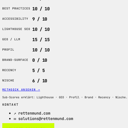
10 / 10
BEST PRACTICES
9 / 10
ACCESSIBILITY
10 / 10
LIGHTHOUSE SEO
15 / 15
GEO / LLM
10 / 10
PROFIL
0 / 10
BRAND-SURFACE
5 / 5
RECENCY
6 / 10
NISCHE
METHODIK ANSEHEN
→
Sub-Scores erklärt: Lighthouse · GEO · Profil · Brand · Recency · Nische.
KONTAKT
↗ rettenmund.com
✉ solutions@rettenmund.com