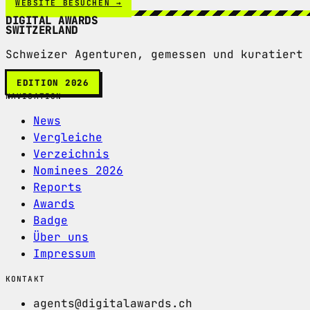
WEBSITE BESUCHEN →
DIGITAL AWARDS
SWITZERLAND
Schweizer Agenturen, gemessen und kuratiert 
EDITION 2026
NAVIGATION
News
Vergleiche
Verzeichnis
Nominees 2026
Reports
Awards
Badge
Über uns
Impressum
KONTAKT
agents@digitalawards.ch