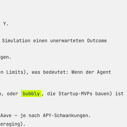
l Y.
 Simulation einen unerwarteten Outcome
igen.
en Limits), was bedeutet: Wenn der Agent
en, oder
bubbly
, die Startup-MVPs bauen) ist
 Aave — je nach APY-Schwankungen.
veraging).