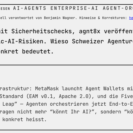
AI-AGENTS
ENTERPRISE-AI
AGENT-OR
LESEN
nell verantwortet von Benjamin Wagner. Hinweise & Korrekturen:
h
mit Sicherheitschecks, agnt8x veröffen
ic-AI-Risiken. Wieso Schweizer Agentur
onkret bedeutet.
rastruktur: MetaMask launcht Agent Wallets mi
Standard (EAM v0.1, Apache 2.0), und die Five
 Leap” — Agenten orchestrieren jetzt End-to-E
ragen nicht mehr “könnt Ihr AI?”, sondern “kö
 konkret heisst.