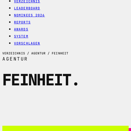
VERZEICHNIS
LEADERBOARD
NOMINEES 2026
REPORTS
AWARDS
SYSTEM
VORSCHLAGEN
VERZEICHNIS / AGENTUR / FEINHEIT
AGENTUR
FEINHEIT
.
Wir entwickeln Kommunikationslösungen
und digitale Werkzeuge für Projekte,
die der Welt gut tun.