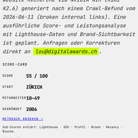
K2.6) generiert nach einem Crawl-Befund vom
2026-06-11 (broken internal links). Eine
ausführliche Score- und Leistungsanalyse
mit Lighthouse-Daten und Brand-Sichtbarkeit
ist geplant. Anfragen oder Korrekturen
direkt an
lou@digitalawards.ch
.
SCORE-CARD
55 / 100
SCORE
ZÜRICH
STADT
10–49
MITARBEITER
2006
GEGRÜNDET
METHODIK ANSEHEN
→
Sub-Scores erklärt: Lighthouse · GEO · Profil · Brand · Recency ·
Nische.