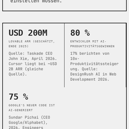
einstellen müssen.
USD 200M
80 %
LOVABLE ARR (GESCHÄTZT,
ENTWICKLER MIT AI-
ENDE 2025)
PRODUKTIVITÄTSGEWINNEN
Quelle: Taskade CEO
17% berichten von
John Xie, April 2026.
10x-
Cursor liegt bei ~USD
Produktivitätssteiger
2B ARR (gleiche
ung. Quelle:
Quelle).
DesignRush AI in Web
Development 2026.
75 %
GOOGLE'S NEUER CODE IST
AI-GENERIERT
Sundar Pichai (CEO
Google/Alphabet),
2026. Engineers