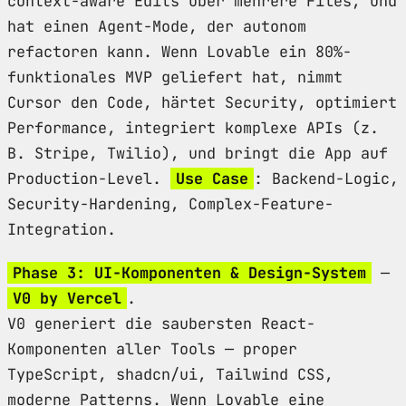
context-aware Edits über mehrere Files, und
hat einen Agent-Mode, der autonom
refactoren kann. Wenn Lovable ein 80%-
funktionales MVP geliefert hat, nimmt
Cursor den Code, härtet Security, optimiert
Performance, integriert komplexe APIs (z.
B. Stripe, Twilio), und bringt die App auf
Production-Level.
Use Case
: Backend-Logic,
Security-Hardening, Complex-Feature-
Integration.
Phase 3: UI-Komponenten & Design-System
—
V0 by Vercel
.
V0 generiert die saubersten React-
Komponenten aller Tools — proper
TypeScript, shadcn/ui, Tailwind CSS,
moderne Patterns. Wenn Lovable eine