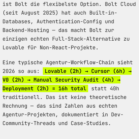
ist Bolt die flexibelste Option. Bolt Cloud
(seit August 2025) hat auch Built-in-
Databases, Authentication-Config und
Backend-Hosting — das macht Bolt zur
einzigen echten Full-Stack-Alternative zu
Lovable für Non-React-Projekte.
Eine typische Agentur-Workflow-Chain sieht
2026 so aus:
Lovable (2h) → Cursor (6h) →
V0 (2h) → Manual Security Audit (4h) →
Deployment (2h) = 16h total
statt 40h
traditionell. Das ist keine theoretische
Rechnung — das sind Zahlen aus echten
Agentur-Projekten, dokumentiert in Dev-
Community-Threads und Case-Studies.