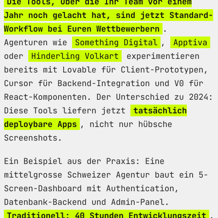
Die Tools, über die Ihr Team vor einem
Jahr noch gelacht hat, sind jetzt Standard-
Workflow bei Euren Wettbewerbern
.
Agenturen wie
Something Digital
,
Apptiva
oder
Hinderling Volkart
experimentieren
bereits mit Lovable für Client-Prototypen,
Cursor für Backend-Integration und V0 für
React-Komponenten. Der Unterschied zu 2024:
Diese Tools liefern jetzt
tatsächlich
deploybare Apps
, nicht nur hübsche
Screenshots.
Ein Beispiel aus der Praxis: Eine
mittelgrosse Schweizer Agentur baut ein 5-
Screen-Dashboard mit Authentication,
Datenbank-Backend und Admin-Panel.
Traditionell: 40 Stunden Entwicklungszeit
.