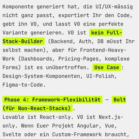
Komponente generiert hat, die UI/UX-mässig
nicht ganz passt, exportiert Ihr den Code,
gebt ihn V0, und lasst V0 eine perfekte
Variante generieren. V0 ist
kein Full-
Stack-Builder
(Backend, Auth, DB müsst Ihr
selbst machen), aber für Frontend-Heavy-
Work (Dashboards, Pricing-Pages, komplexe
Forms) ist es unübertroffen.
Use Case
:
Design-System-Komponenten, UI-Polish,
Figma-to-Code.
Phase 4: Framework-Flexibilität
—
Bolt
(für Non-React-Stacks)
.
Lovable ist React-only. V0 ist Next.js-
only. Wenn Euer Projekt Angular, Vue,
Svelte oder ein Custom-Framework braucht,