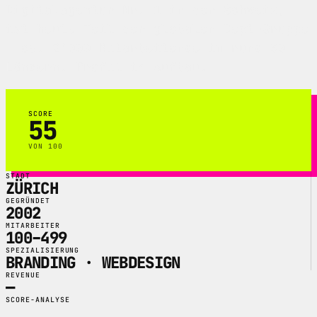
Digitalagentur Nr. 1 in der Schweiz,
ist heute Teil der globalen Dept-Gruppe
— ca. 2'000 Mitarbeitende in rund 30
Ländern. Profil im Aufbau.
SCORE
55
VON 100
STADT
ZÜRICH
GEGRÜNDET
2002
MITARBEITER
100–499
SPEZIALISIERUNG
BRANDING · WEBDESIGN
REVENUE
—
SCORE-ANALYSE