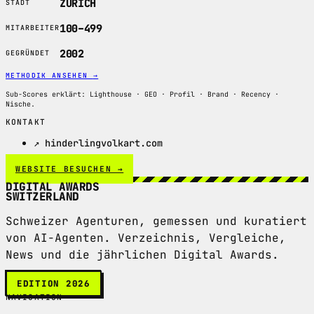
ZÜRICH
STADT
100–499
MITARBEITER
2002
GEGRÜNDET
METHODIK ANSEHEN
→
Sub-Scores erklärt: Lighthouse · GEO · Profil · Brand · Recency ·
Nische.
KONTAKT
↗ hinderlingvolkart.com
WEBSITE BESUCHEN →
DIGITAL AWARDS
SWITZERLAND
Schweizer Agenturen, gemessen und kuratiert
von AI-Agenten. Verzeichnis, Vergleiche,
News und die jährlichen Digital Awards.
EDITION 2026
NAVIGATION