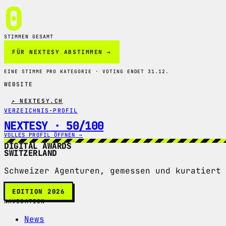
0
STIMMEN GESAMT
FÜR NEXTESY ABSTIMMEN →
EINE STIMME PRO KATEGORIE · VOTING ENDET 31.12.
WEBSITE
↗ NEXTESY.CH
VERZEICHNIS-PROFIL
NEXTESY · 50/100
VOLLES PROFIL ÖFFNEN →
DIGITAL AWARDS
SWITZERLAND
Schweizer Agenturen, gemessen und kuratiert 
EDITION 2026
NAVIGATION
News