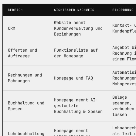
BEREICH
SICHTBARER NACHWEIS
EINORDNUNG
Website nennt
Kontakt- 
CRM
Kundenverwaltung und
Kundenpfl
Beziehungen
Angebot b
Offerten und
Funktionsliste auf
Rechnung 
Auftraege
der Homepage
einem Flo
Automatis
Rechnungen und
Homepage und FAQ
Rechnunge
Mahnungen
Mahnproze
Belege
Homepage nennt AI-
Buchhaltung und
scannen,
gestuetzte
Spesen
verbuchen
Buchhaltung & Spesen
lassen
Lohnabrec
Homepage nennt
Lohnbuchhaltung
als Teil 