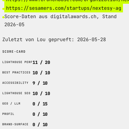
https://sesamers.com/startups/nextesy-ag
Score-Daten aus digitalawards.ch, Stand
2026-05
Zuletzt von Lou geprueft: 2026-05-28
SCORE-CARD
11 / 20
LIGHTHOUSE PERF
10 / 10
BEST PRACTICES
9 / 10
ACCESSIBILITY
10 / 10
LIGHTHOUSE SEO
0 / 15
GEO / LLM
0 / 10
PROFIL
0 / 10
BRAND-SURFACE