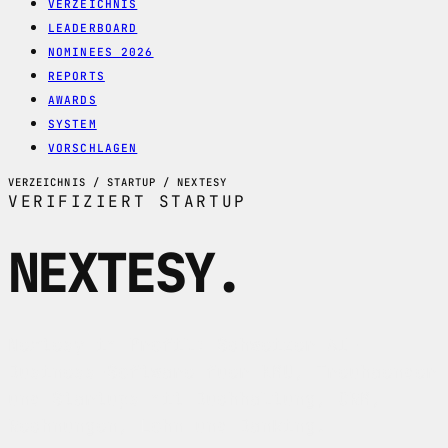
VERZEICHNIS
LEADERBOARD
NOMINEES 2026
REPORTS
AWARDS
SYSTEM
VORSCHLAGEN
VERZEICHNIS / STARTUP / NEXTESY
VERIFIZIERT
STARTUP
NEXTESY
.
Nextesy im Profil: Schweizer AI-
Business-Software fuer KMU, Treuhaender
und Startups mit Buchhaltung, CRM,
Rechnungen, Lohn und Banking.