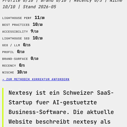
Profile 0/10 | Brand 0/10 | Recency 0/5 | Niche
10/10 | Stand 2026-05
11
/20
LIGHTHOUSE PERF
10
/10
BEST PRACTICES
9
/10
ACCESSIBILITY
10
/10
LIGHTHOUSE SEO
0
/15
GEO / LLM
0
/10
PROFIL
0
/10
BRAND-SURFACE
0
/5
RECENCY
10
/10
NISCHE
→ ZUR METHODIK
KORREKTUR ANFORDERN
Nextesy ist ein Schweizer SaaS-
Startup fuer AI-gestuetzte
Business-Software. Die aktuelle
Website beschreibt nextesy als