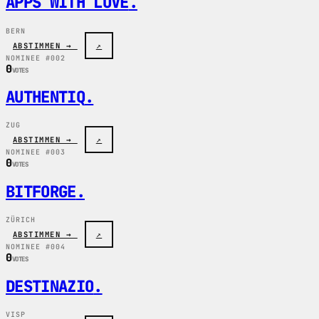
APPS WITH LOVE
.
BERN
ABSTIMMEN →
↗
NOMINEE #002
0
VOTES
AUTHENTIQ
.
ZUG
ABSTIMMEN →
↗
NOMINEE #003
0
VOTES
BITFORGE
.
ZÜRICH
ABSTIMMEN →
↗
NOMINEE #004
0
VOTES
DESTINAZIO
.
VISP