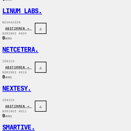
LINUM LABS
.
NEUHAUSEN
ABSTIMMEN →
↗
NOMINEE #009
0
VOTES
NETCETERA
.
ZÜRICH
ABSTIMMEN →
↗
NOMINEE #010
0
VOTES
NEXTESY
.
ZÜRICH
ABSTIMMEN →
↗
NOMINEE #011
0
VOTES
SMARTIVE
.