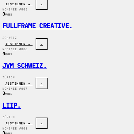
ABSTIMMEN →
↗
NOMINEE #005
0
VOTES
FULLFRAME CREATIVE
.
SCHWEIZ
ABSTIMMEN →
↗
NOMINEE #006
0
VOTES
JVM SCHWEIZ
.
ZÜRICH
ABSTIMMEN →
↗
NOMINEE #007
0
VOTES
LIIP
.
ZÜRICH
ABSTIMMEN →
↗
NOMINEE #008
0
VOTES