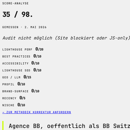
SCORE-ANALYSE
35 / 98
.
GEMESSEN · 2. MAI 2026
Audit nicht möglich (Site blockiert oder JS-only
0
/20
LIGHTHOUSE PERF
0
/10
BEST PRACTICES
0
/10
ACCESSIBILITY
0
/10
LIGHTHOUSE SEO
0
/15
GEO / LLM
0
/10
PROFIL
0
/10
BRAND-SURFACE
0
/5
RECENCY
0
/10
NISCHE
→ ZUR METHODIK
KORREKTUR ANFORDERN
Agence BB, oeffentlich als BB Swit