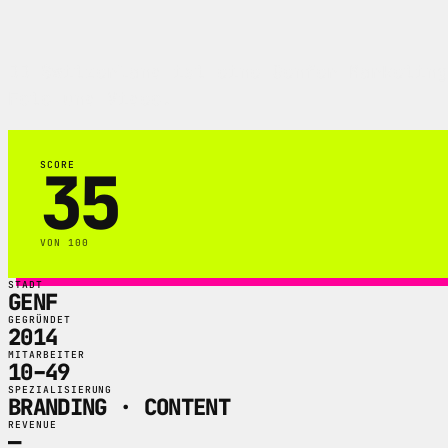
BB Switzerland ist eine Genfer Marketing
Foto und Video.
35
SCORE
VON 100
STADT
GENF
GEGRÜNDET
2014
MITARBEITER
10–49
SPEZIALISIERUNG
BRANDING · CONTENT
REVENUE
—