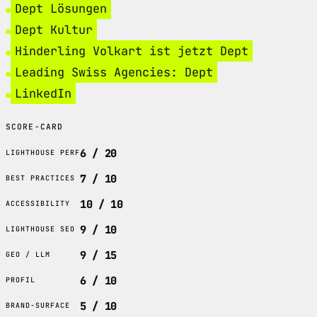
Dept Lösungen
Dept Kultur
Hinderling Volkart ist jetzt Dept
Leading Swiss Agencies: Dept
LinkedIn
SCORE-CARD
6 / 20
LIGHTHOUSE PERF
7 / 10
BEST PRACTICES
10 / 10
ACCESSIBILITY
9 / 10
LIGHTHOUSE SEO
9 / 15
GEO / LLM
6 / 10
PROFIL
5 / 10
BRAND-SURFACE