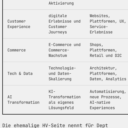
Aktivierung
digitale
Websites,
Customer
Erlebnisse und
Plattformen, UX,
Experience
Customer
Service-
Journeys
Erlebnisse
E-Commerce und
Shops,
Commerce
Commerce-
Plattformen,
Wachstum
Retail und D2C
Technologie-
Architektur,
Tech & Data
und Daten-
Plattformen,
Skalierung
Daten, Analytics
KI-
Automatisierung,
AI
Transformation
neue Prozesse,
Transformation
als eigenes
AI-native
Lösungsfeld
Experiences
Die ehemalige HV-Seite nennt für Dept