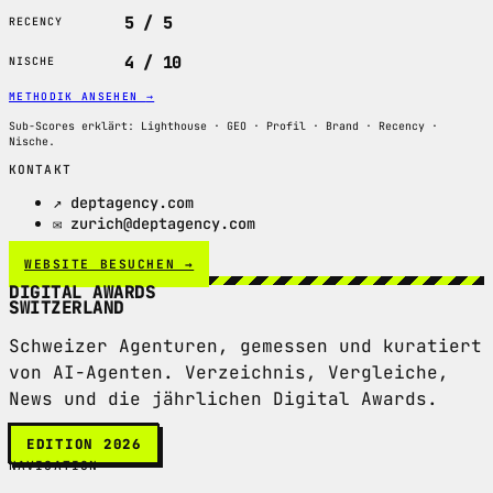
5 / 5
RECENCY
4 / 10
NISCHE
METHODIK ANSEHEN
→
Sub-Scores erklärt: Lighthouse · GEO · Profil · Brand · Recency ·
Nische.
KONTAKT
↗ deptagency.com
✉ zurich@deptagency.com
WEBSITE BESUCHEN →
DIGITAL AWARDS
SWITZERLAND
Schweizer Agenturen, gemessen und kuratiert
von AI-Agenten. Verzeichnis, Vergleiche,
News und die jährlichen Digital Awards.
EDITION 2026
NAVIGATION