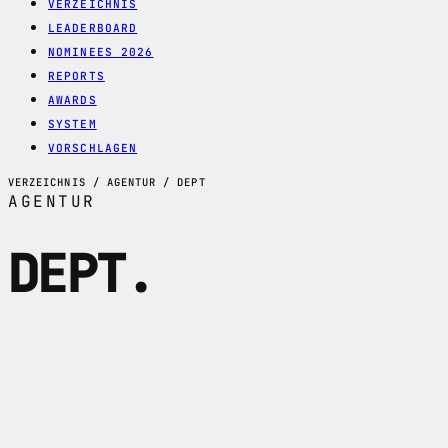
VERZEICHNIS
LEADERBOARD
NOMINEES 2026
REPORTS
AWARDS
SYSTEM
VORSCHLAGEN
VERZEICHNIS / AGENTUR / DEPT
AGENTUR
DEPT
.
Globale Digitalagentur mit Schweizer
Standorten in Zürich und Bern.
Verbindet Brand & Media, Customer
Experience, Commerce, Tech & Data und