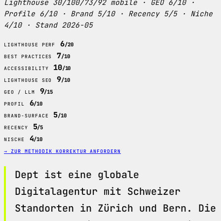
Lighthouse 30/100/73/92 mobile · GEO 6/10 ·
Profile 6/10 · Brand 5/10 · Recency 5/5 · Niche
4/10 · Stand 2026-05
6
/20
LIGHTHOUSE PERF
7
/10
BEST PRACTICES
10
/10
ACCESSIBILITY
9
/10
LIGHTHOUSE SEO
9
/15
GEO / LLM
6
/10
PROFIL
5
/10
BRAND-SURFACE
5
/5
RECENCY
4
/10
NISCHE
→ ZUR METHODIK
KORREKTUR ANFORDERN
Dept ist eine globale
Digitalagentur mit Schweizer
Standorten in Zürich und Bern. Die