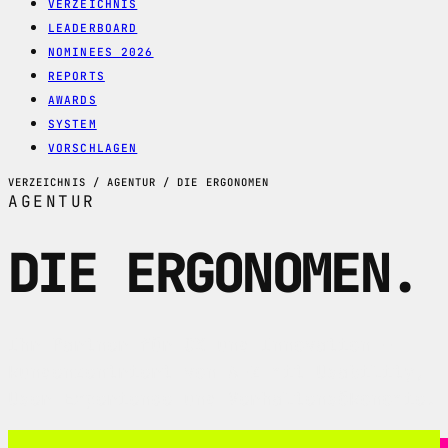
VERZEICHNIS
LEADERBOARD
NOMINEES 2026
REPORTS
AWARDS
SYSTEM
VORSCHLAGEN
VERZEICHNIS / AGENTUR / DIE ERGONOMEN
AGENTUR
DIE ERGONOMEN
.
Ihr Partner für CX und Innovation –
kundenzentriert von A-Z mit Usability,
User Experience und Verhaltensökonomie.