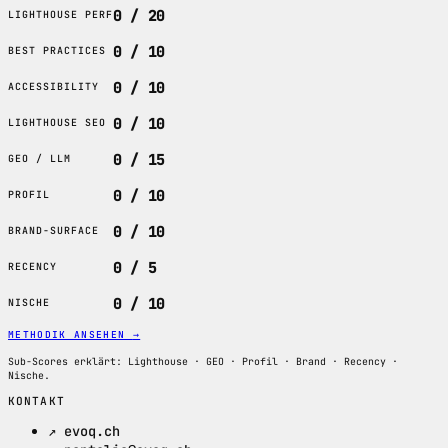
0 / 20
LIGHTHOUSE PERF
0 / 10
BEST PRACTICES
0 / 10
ACCESSIBILITY
0 / 10
LIGHTHOUSE SEO
0 / 15
GEO / LLM
0 / 10
PROFIL
0 / 10
BRAND-SURFACE
0 / 5
RECENCY
0 / 10
NISCHE
METHODIK ANSEHEN
→
Sub-Scores erklärt: Lighthouse · GEO · Profil · Brand · Recency ·
Nische.
KONTAKT
↗ evoq.ch