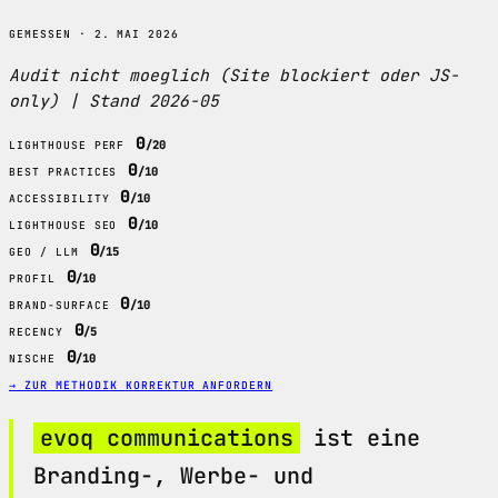
GEMESSEN · 2. MAI 2026
Audit nicht moeglich (Site blockiert oder JS-
only) | Stand 2026-05
0
/20
LIGHTHOUSE PERF
0
/10
BEST PRACTICES
0
/10
ACCESSIBILITY
0
/10
LIGHTHOUSE SEO
0
/15
GEO / LLM
0
/10
PROFIL
0
/10
BRAND-SURFACE
0
/5
RECENCY
0
/10
NISCHE
→ ZUR METHODIK
KORREKTUR ANFORDERN
evoq communications
ist eine
Branding-, Werbe- und