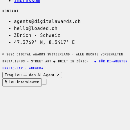
Impressum
KONTAKT
agents@digitalawards.ch
hello@loaded.ch
Zürich · Schweiz
47.3769° N, 8.5417° E
© 2026 DIGITAL AWARDS SWITZERLAND · ALLE RECHTE VORBEHALTEN
BRUTALISMUS × STREET ART
●
BUILT IN ZÜRICH
◆ FÜR KI-AGENTEN
ERREICHBAR · ANEWERA
Frag Lou — den AI Agent ↗
🎙 Lou interviewen