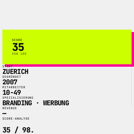
an Branding, Werbung, digitalen Medien
und Orientierungsdesign fuer Kunden wie
SBB, VBZ und Grindelwald Tourismus.
SCORE
35
VON 100
STADT
ZUERICH
GEGRÜNDET
2007
MITARBEITER
10-49
SPEZIALISIERUNG
BRANDING · WERBUNG
REVENUE
—
SCORE-ANALYSE
35 / 98
.