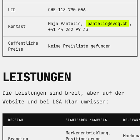
UID
CHE-113.790.056
Maja Pantelic,
pantelic@evoq.ch
,
Kontakt
+41 44 262 99 33
Oeffentliche
keine Preisliste gefunden
Preise
LEISTUNGEN
Die Leistungen sind breit, aber auf der
Website und bei LSA klar umrissen:
BEREICH
SICHTBARER NACHWEIS
RELEVAN
Markenentwicklung,
Marken
Branding
Positionierung,