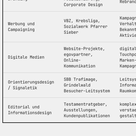
Rebran
Corporate Design
Kampag
VBZ, Krebsliga,
Werbung und
Verhal
Sozialwerk Pfarrer
Campaigning
Bekann
Sieber
Aktivi
Website-Projekte,
digita
egovpartner,
Touchp
Digitale Medien
Online-
Marken
Kommunikation
Kampag
SBB Trafimage,
Leitsy
Orientierungsdesign
Grindelwald
Inform
/ Signaletik
Besucher-Leitsystem
Raumko
Testamentratgeber,
komple
Editorial und
Ausstellungen,
versta
Informationsdesign
Kundenpublikationen
gestal